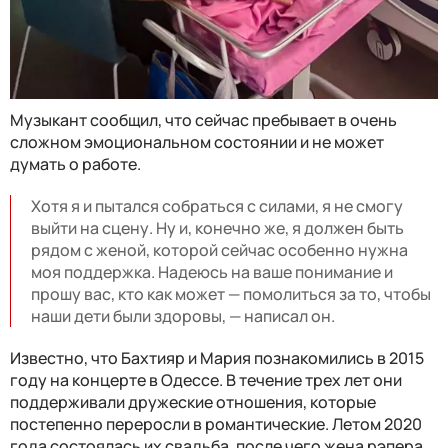
Музыкант сообщил, что сейчас пребывает в очень
сложном эмоциональном состоянии и не может
думать о работе.
Хотя я и пытался собраться с силами, я не смогу
выйти на сцену. Ну и, конечно же, я должен быть
рядом с женой, которой сейчас особенно нужна
моя поддержка. Надеюсь на ваше понимание и
прошу вас, кто как может — помолиться за то, чтобы
наши дети были здоровы, — написал он.
Известно, что Бахтияр и Мария познакомились в 2015
году на концерте в Одессе. В течение трех лет они
поддерживали дружеские отношения, которые
постепенно переросли в романтические. Летом 2020
года состоялась их свадьба, после чего жена рэпера