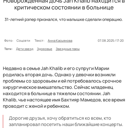
Новорожденная дочь Jah Khalib находится в
критическом состоянии в больнице
31-летний рэпер признался, что малышке сделали операцию.
Фото:
Соцсети
Текст:
Анна Касьянова
07.08.2025 / 17:20
Теги:
Дети звезд
Здоровье
Звездные пары
Недавно в семье Jah Khalib и его супруги Марии
родилась вторая дочь. Однако у девочки возникли
проблемы со здоровьем и ей потребовалось срочное
хирургическое вмешательство. Сейчас младенец
находится в больнице в тяжелом состоянии. Jah
Khalib, чье настоящее имя Бахтияр Мамедов, все время
проводит с женой и ребенком.
Дорогие друзья, хочу обратиться ко всем, кто
запланировал посетить наши ближайшие концерты.