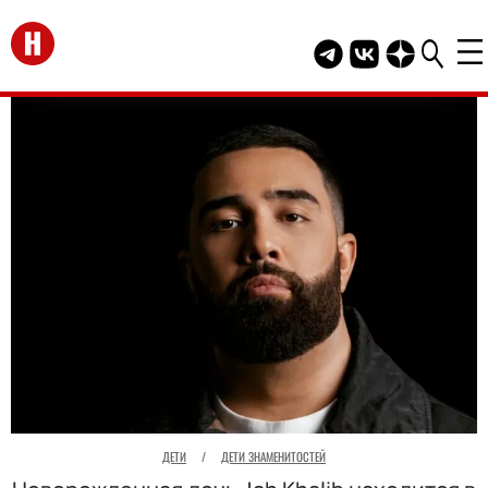
Перейти на главную
Telegram канал HEL
Группа HELLO В
Канал HELLO
ДЕТИ
/
ДЕТИ ЗНАМЕНИТОСТЕЙ