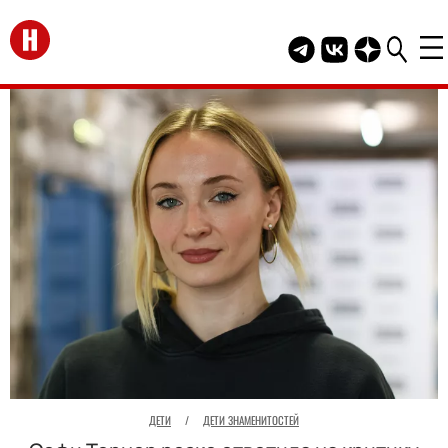
Перейти на главную
Telegram канал HEL
Группа HELLO В
Канал HELLO
ДЕТИ
/
ДЕТИ ЗНАМЕНИТОСТЕЙ