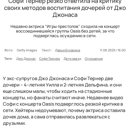
Софи Тернер резко ответила на критику
своих методов воспитания дочерей от Джо
Джонаса
Недавно актриса "Игры престолов" сходила на концерт
воссоединившейся группы Oasis без детей, за что
подверглась осуждению в сети.
Фото:
Getty Images
Текст:
Дарья Бухарина
11.08.2025 / 16:00
Теги:
Джо Джонас
Софи Тернер
Дети звезд
Отношения
У экс-супругов Джо Джонаса и Софи Тернер две
дочери – 4–летняя Уилла и 2-летняя Дельфина, и они
еще слишком малы, чтобы ходить на стадионные
концерты, но фанаты считают иначе. Недавнее видео
Софи с концерта Oasis подверглось резкой критике в
сети. Хейтеры недоумевают, почему актриса оставила
дочек дома, а сама отправилась развлекаться с
друзьями.