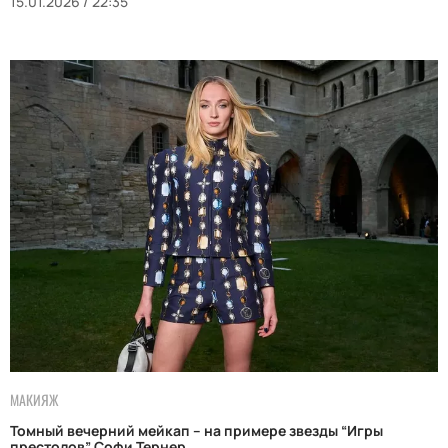
15.01.2026 / 22:35
МАКИЯЖ
Томный вечерний мейкап – на примере звезды “Игры
престолов” Софи Тернер