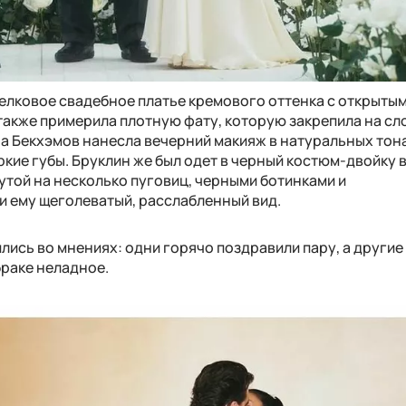
елковое свадебное платье кремового оттенка с открыты
 также примерила плотную фату, которую закрепила на с
а Бекхэмов нанесла вечерний макияж в натуральных тон
ркие губы. Бруклин же был одет в черный костюм-двойку 
утой на несколько пуговиц, черными ботинками и
 ему щеголеватый, расслабленный вид.
ись во мнениях: одни горячо поздравили пару, а другие
браке неладное.