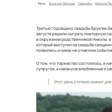
Теги:
Бруклин Бекхэм
Свадьбы
Никола Пе
Третью годовщину свадьбы Бруклин Бек
августе решили сыграть повторную св
в окружении родственников Николы, в
который выступил на свадьбе священни
появились и никак не отметили событи
О том, что торжество состоялось, в нач
супругов, а накануне влюбленные и с
Этот день столько значит для