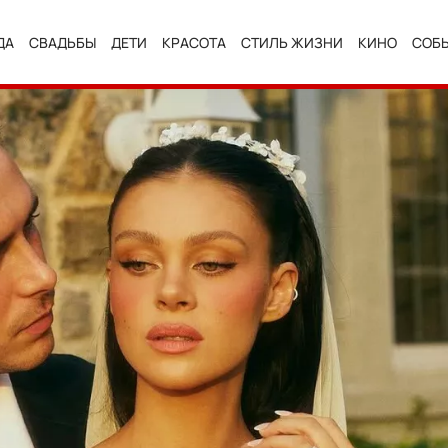
ДА
СВАДЬБЫ
ДЕТИ
КРАСОТА
СТИЛЬ ЖИЗНИ
КИНО
СОБ