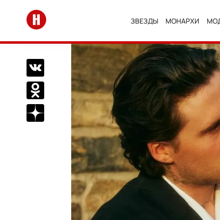
Перейти на главную
ЗВЕЗДЫ
МОНАРХИ
МО
Поделиться Вконтакте
Поделиться в Одноклассниках
Подписаться на нас в Дзен