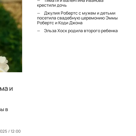
Тимати и Валентина Иванова
крестили дочь
Джулия Робертс с мужем и детьми
посетила свадебную церемонию Эммы
Робертс и Коди Джона
Эльза Хоск родила второго ребенка
ма и
ы в
025 / 12:00