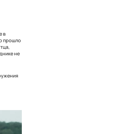
е в
во прошло
тца,
зднике не
кружения