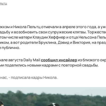
льтц
хэм и Никола Пельтц отмечали в апреле этого года, а уж
адьбу и возобновить свои супружеские клятвы. Торжест
 том числе матери Клаудии Хеффнер и отца Нельсона Пель
ком, а вот родители Бруклина, Дэвид и Виктория, на пра
е публично.
але августа Daily Mail
сообщил инсайдер
из близкого о
ами поделились новыми кадрами с повторной свадьбы.
 нас, - подписала кадры Никола.