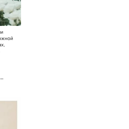
ми
ложной
ах,
в
 —