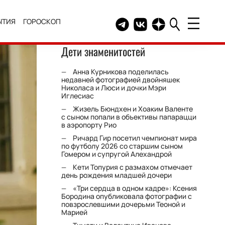
ЫТИЯ
ГОРОСКОП
Telegram канал HELLO
Группа HELLO Вконтакт
Канал HELLO в Дзе
Дети знаменитостей
Анна Курникова поделилась
недавней фотографией двойняшек
Николаса и Люси и дочки Мэри
Иглесиас
Жизель Бюндхен и Хоаким Валенте
с сыном попали в объективы папарацци
в аэропорту Рио
Ричард Гир посетил чемпионат мира
по футболу 2026 со старшим сыном
Гомером и супругой Алехандрой
Кети Топурия с размахом отмечает
день рождения младшей дочери
«Три сердца в одном кадре»: Ксения
Бородина опубликовала фотографии с
повзрослевшими дочерьми Теоной и
Марией