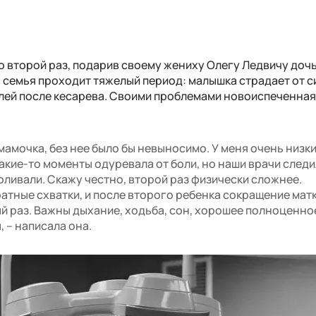
о второй раз, подарив своему жениху Олегу Ледвичу дочь
я семья проходит тяжелый период: малышка страдает от 
олей после кесарева. Своими проблемами новоиспеченна
мамочка, без нее было бы невыносимо. У меня очень низк
 какие-то моменты одуревала от боли, но наши врачи следи
оливали. Скажу честно, второй раз физически сложнее.
атные схватки, и после второго ребенка сокращение мат
ый раз. Важны дыхание, ходьба, сон, хорошее полноценно
, – написала она.