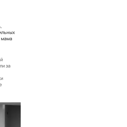
,
сильных
я мама
ий
ли за
ки
е