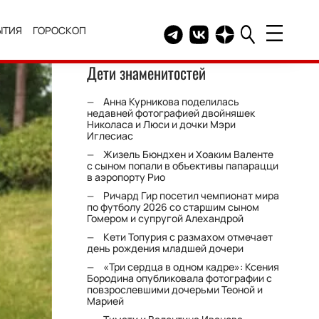
ЫТИЯ
ГОРОСКОП
Telegram канал HELLO
Группа HELLO Вконтакт
Канал HELLO в Дзе
Дети знаменитостей
Анна Курникова поделилась
недавней фотографией двойняшек
Николаса и Люси и дочки Мэри
Иглесиас
Жизель Бюндхен и Хоаким Валенте
с сыном попали в объективы папарацци
в аэропорту Рио
Ричард Гир посетил чемпионат мира
по футболу 2026 со старшим сыном
Гомером и супругой Алехандрой
Кети Топурия с размахом отмечает
день рождения младшей дочери
«Три сердца в одном кадре»: Ксения
Бородина опубликовала фотографии с
повзрослевшими дочерьми Теоной и
Марией