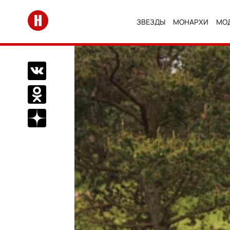
Перейти на главную
ЗВЕЗДЫ
МОНАРХИ
МО
Поделиться Вконтакте
Поделиться в Одноклассниках
Подписаться на нас в Дзен