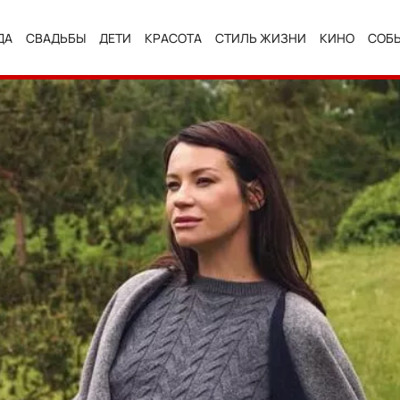
ДА
СВАДЬБЫ
ДЕТИ
КРАСОТА
СТИЛЬ ЖИЗНИ
КИНО
СОБ