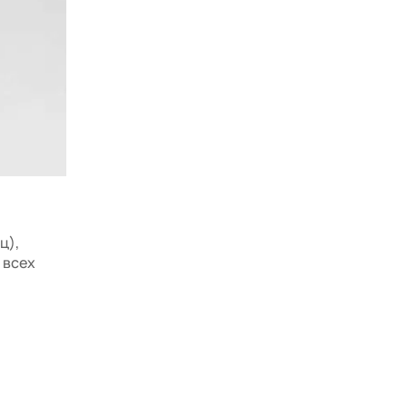
ц),
 всех