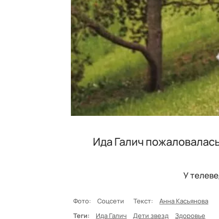
Ида Галич пожаловалась
У телеве
Фото:
Соцсети
Текст:
Анна Касьянова
Теги:
Ида Галич
Дети звезд
Здоровье