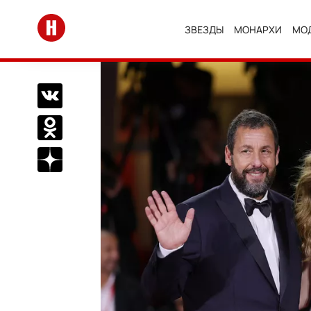
Перейти на главную
ЗВЕЗДЫ
МОНАРХИ
МО
Поделиться Вконтакте
Поделиться в Одноклассниках
Подписаться на нас в Дзен