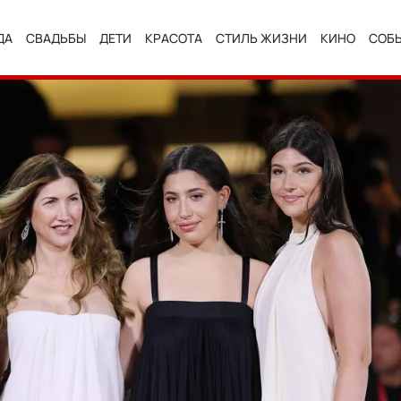
ДА
СВАДЬБЫ
ДЕТИ
КРАСОТА
СТИЛЬ ЖИЗНИ
КИНО
СОБ