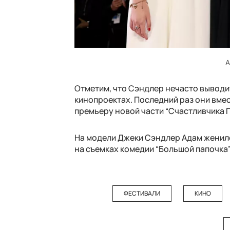
А
Отметим, что Сэндлер нечасто выводит
кинопроектах. Последний раз они вме
премьеру новой части “Счастливчика Ги
На модели Джеки Сэндлер Адам женился
на съемках комедии “Большой папочка”
ФЕСТИВАЛИ
КИНО