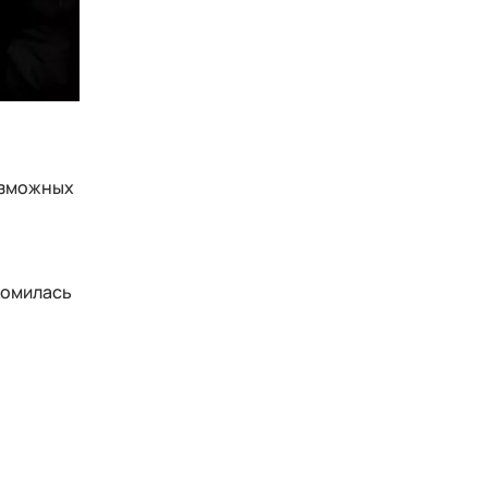
возможных
акомилась