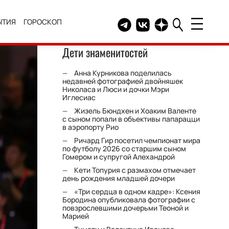
ЫТИЯ
ГОРОСКОП
Telegram канал HELLO
Группа HELLO Вконтакт
Канал HELLO в Дзе
Дети знаменитостей
Анна Курникова поделилась
недавней фотографией двойняшек
Николаса и Люси и дочки Мэри
Иглесиас
Жизель Бюндхен и Хоаким Валенте
с сыном попали в объективы папарацци
в аэропорту Рио
Ричард Гир посетил чемпионат мира
по футболу 2026 со старшим сыном
Гомером и супругой Алехандрой
Кети Топурия с размахом отмечает
день рождения младшей дочери
«Три сердца в одном кадре»: Ксения
Бородина опубликовала фотографии с
повзрослевшими дочерьми Теоной и
Марией