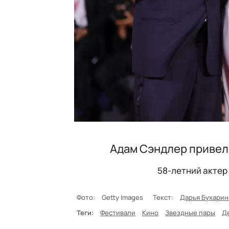
Адам Сэндлер привел
58-летний актер
Фото:
Getty Images
Текст:
Дарья Бухарин
Теги:
Фестивали
Кино
Звездные пары
Д