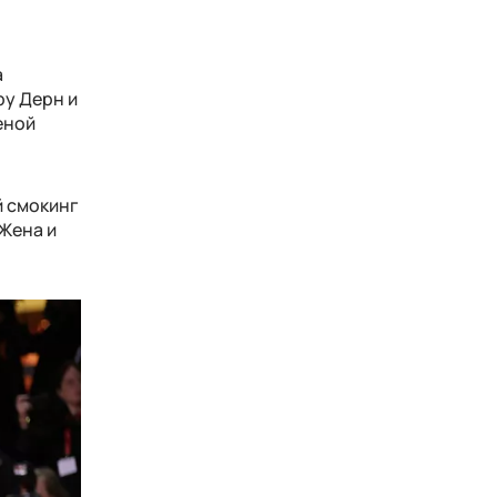
а
ру Дерн и
еной
й смокинг
Жена и