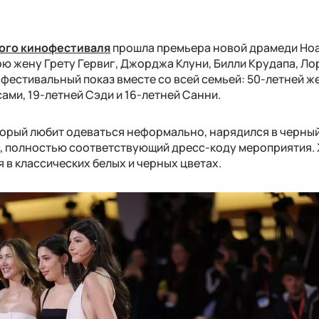
ого кинофестиваля
прошла премьера новой драмеди Но
вою жену Грету Гервиг, Джорджа Клуни, Билли Крудапа, Ло
 фестивальный показ вместе со всей семьей: 50-летней ж
ами, 19-летней Сэди и 16-летней Санни.
торый любит одеваться неформально, нарядился в черны
, полностью соответствующий дресс-коду мероприятия. 
 в классических белых и черных цветах.