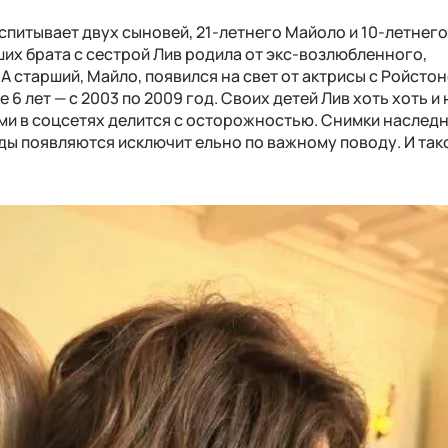
оспитывает двух сыновей, 21-летнего Майоло и 10-летнег
их брата с сестрой Лив родила от экс-возлюбленного,
А старший, Майло, появился на свет от актрисы с Ройсто
 6 лет — с 2003 по 2009 год. Своих детей Лив хоть хоть и 
ми в соцсетях делится с осторожностью. Снимки наследн
ды появляются исключит ельно по важному поводу. И так