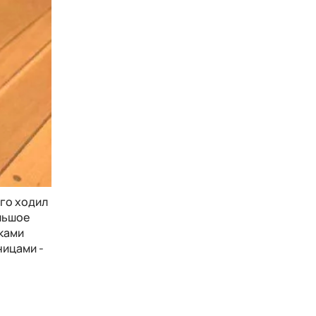
го ходил
ольшое
иками
ницами -