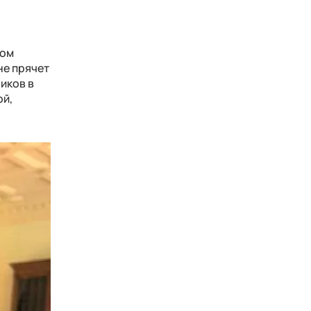
о
ном
не прячет
иков в
ой,