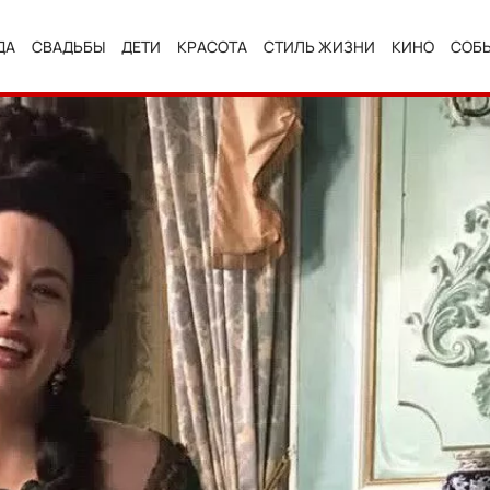
ДА
СВАДЬБЫ
ДЕТИ
КРАСОТА
СТИЛЬ ЖИЗНИ
КИНО
СОБ