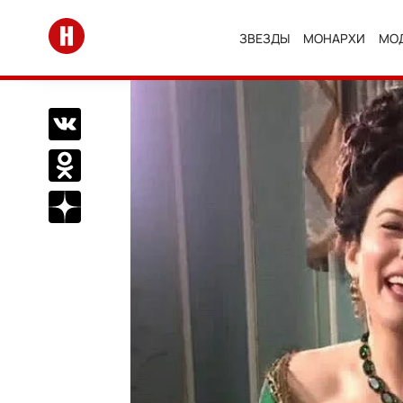
Перейти на главную
ЗВЕЗДЫ
МОНАРХИ
МО
Поделиться Вконтакте
Поделиться в Одноклассниках
Подписаться на нас в Дзен