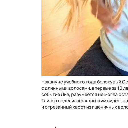
Накануне учебного года белокурый Се
с длинными волосами, впервые за 10 л
событие Лив, разумеется не могла ост
Тайлер поделилась коротким видео, н
и отрезанный хвост из пшеничных воло