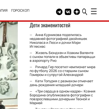
ЫТИЯ
ГОРОСКОП
Telegram канал HELLO
Группа HELLO Вконтакт
Канал HELLO в Дзе
Дети знаменитостей
Анна Курникова поделилась
недавней фотографией двойняшек
Николаса и Люси и дочки Мэри
Иглесиас
Жизель Бюндхен и Хоаким Валенте
с сыном попали в объективы папарацци
в аэропорту Рио
Ричард Гир посетил чемпионат мира
по футболу 2026 со старшим сыном
Гомером и супругой Алехандрой
Кети Топурия с размахом отмечает
день рождения младшей дочери
«Три сердца в одном кадре»: Ксения
Бородина опубликовала фотографии с
повзрослевшими дочерьми Теоной и
Марией