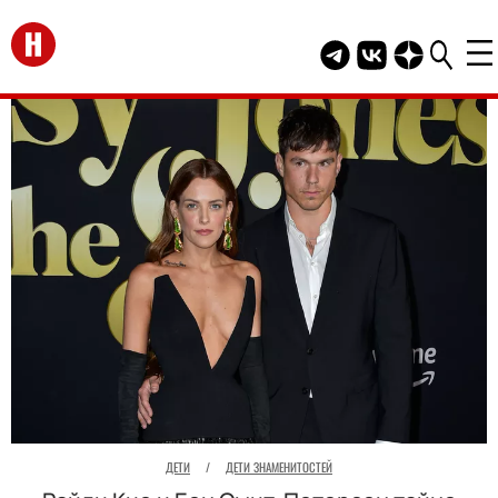
Перейти на главную
Telegram канал HEL
Группа HELLO В
Канал HELLO
ДЕТИ
/
ДЕТИ ЗНАМЕНИТОСТЕЙ