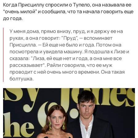
Когда Присциллу спросили о Тупело, она называла ее
“очень милой” и сообщила, что та начала говорить еще
до года.
У меня дома, прямо внизу, пруд, и я держу ее на
руках, а она говорит: "Пруд", — вспоминает
Присцилла. — Ей еще не было и года. Потом она
посмотрела и увидела машину. Я подошла к Лизе и
сказала: "Лиза, ей еще нет и года, а она мне все
рассказывает“. Райли говорила, что ее муж
проводит с ней очень много времени. Она такая
болтушка.