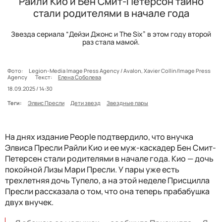
Райли Кио и Бен Смит-Петерсон тайно
стали родителями в начале года
Звезда сериала “Дейзи Джонс и The Six” в этом году второй
раз стала мамой.
Фото:
Legion-Media Image Press Agency / Avalon, Xavier Collin/Image Press
Agency
Текст:
Елена Соболева
18.09.2025 / 14:30
Теги:
Элвис Пресли
Дети звезд
Звездные пары
На днях издание People подтвердило, что внучка
Элвиса Пресли Райли Кио и ее муж-каскадер Бен Смит-
Петерсен стали родителями в начале года. Кио — дочь
покойной Лизы Мари Пресли. У пары уже есть
трехлетняя дочь Тупело, а на этой неделе Присцилла
Пресли рассказала о том, что она теперь прабабушка
двух внучек.