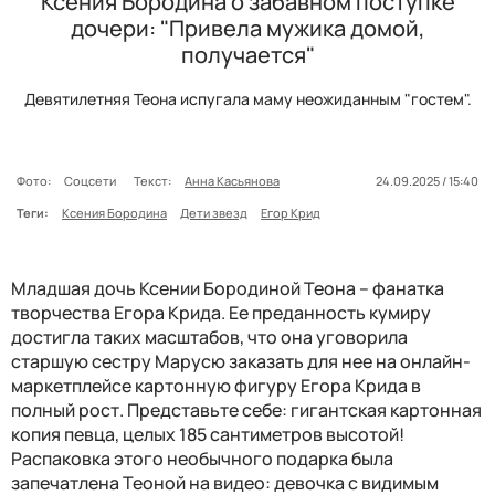
Ксения Бородина о забавном поступке
дочери: "Привела мужика домой,
получается"
Девятилетняя Теона испугала маму неожиданным "гостем".
Фото:
Соцсети
Текст:
Анна Касьянова
24.09.2025 / 15:40
Теги:
Ксения Бородина
Дети звезд
Егор Крид
Младшая дочь Ксении Бородиной Теона – фанатка
творчества Егора Крида. Ее преданность кумиру
достигла таких масштабов, что она уговорила
старшую сестру Марусю заказать для нее на онлайн-
маркетплейсе картонную фигуру Егора Крида в
полный рост. Представьте себе: гигантская картонная
копия певца, целых 185 сантиметров высотой!
Распаковка этого необычного подарка была
запечатлена Теоной на видео: девочка с видимым