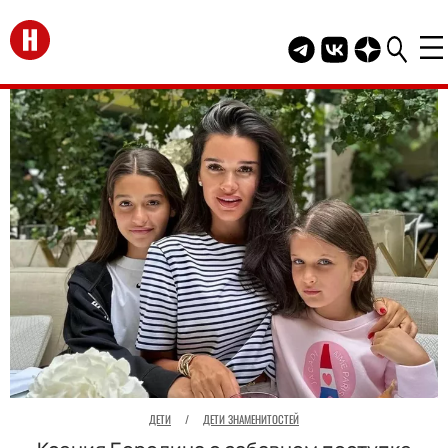
Перейти на главную
Telegram канал HEL
Группа HELLO В
Канал HELLO
ДЕТИ
/
ДЕТИ ЗНАМЕНИТОСТЕЙ