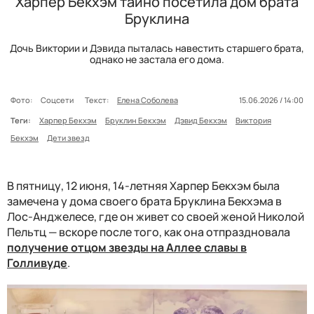
Харпер Бекхэм тайно посетила дом брата
Бруклина
Дочь Виктории и Дэвида пыталась навестить старшего брата,
однако не застала его дома.
Фото:
Соцсети
Текст:
Елена Соболева
15.06.2026 / 14:00
Теги:
Харпер Бекхэм
Бруклин Бекхэм
Дэвид Бекхэм
Виктория
Бекхэм
Дети звезд
В пятницу, 12 июня, 14-летняя Харпер Бекхэм была
замечена у дома своего брата Бруклина Бекхэма в
Лос-Анджелесе, где он живет со своей женой Николой
Пельтц — вскоре после того, как она отпраздновала
получение отцом звезды на Аллее славы в
Голливуде
.