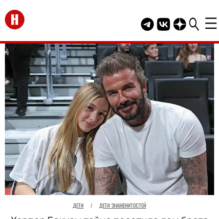
Перейти на главную
Telegram канал HEL
Группа HELLO В
Канал HELLO
ДЕТИ
/
ДЕТИ ЗНАМЕНИТОСТЕЙ