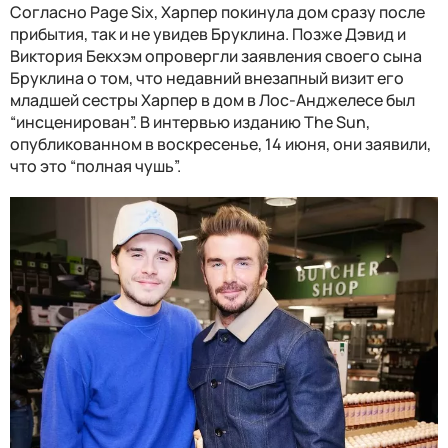
Согласно Page Six, Харпер покинула дом сразу после
прибытия, так и не увидев Бруклина. Позже Дэвид и
Виктория Бекхэм опровергли заявления своего сына
Бруклина о том, что недавний внезапный визит его
младшей сестры Харпер в дом в Лос-Анджелесе был
“инсценирован”. В интервью изданию The Sun,
опубликованном в воскресенье, 14 июня, они заявили,
что это “полная чушь”.