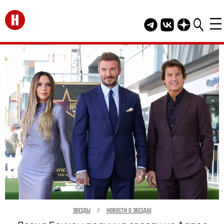
Перейти на главную
Telegram канал HEL
Группа HELLO В
Канал HELLO
ЗВЕЗДЫ
/
НОВОСТИ О ЗВЕЗДАХ