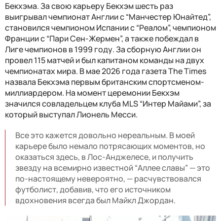
Бекхэма. За свою карьеру Бекхэм шесть раз
выигрывал чемпионат Англии с “Манчестер Юнайтед”,
становился чемпионом Испании с “Реалом”, чемпионом
Франции с “Пари Сен-Жермен”, а также побеждал в
Лиге чемпионов в 1999 году. За сборную Англии он
провел 115 матчей и был капитаном команды на двух
чемпионатах мира. В мае 2026 года газета The Times
назвала Бекхэма первым британским спортсменом-
миллиардером. На момент церемонии Бекхэм
значился совладельцем клуба MLS “Интер Майами”, за
который выступал Лионель Месси.
Все это кажется довольно нереальным. В моей
карьере было немало потрясающих моментов, но
оказаться здесь, в Лос-Анджелесе, и получить
звезду на всемирно известной “Аллее славы” — это
по-настоящему невероятно, — расчувствовался
футболист, добавив, что его источником
вдохновения всегда был Майкл Джордан.