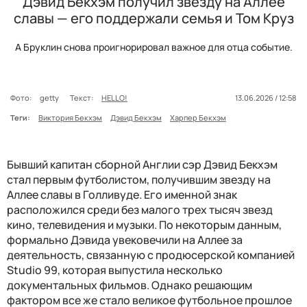
Дэвид Бекхэм получил звезду на Аллее
славы — его поддержали семья и Том Круз
А Бруклин снова проигнорировал важное для отца событие.
Фото:
getty
Текст:
HELLO!
13.06.2026 / 12:58
Теги:
Виктория Бекхэм
Дэвид Бекхэм
Харпер Бекхэм
Бывший капитан сборной Англии сэр Дэвид Бекхэм
стал первым футболистом, получившим звезду на
Аллее славы в Голливуде. Его именной знак
расположился среди без малого трех тысяч звезд
кино, телевидения и музыки. По некоторым данным,
формально Дэвида увековечили на Аллее за
деятельность, связанную с продюсерской компанией
Studio 99, которая выпустила несколько
документальных фильмов. Однако решающим
фактором все же стало великое футбольное прошлое