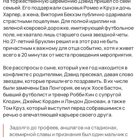
На торжественную церемонию Дэвид пришел со свей
семьей. Его поддержали сыновья Ромео и Круз и дочь
Харпер, а жена, Виктория Бекхэм публично одаривала
страстными поцелуями. Для полной идиллии на
зеленой ковровой дорожке, имитирующей футбольное
поле, не хватало лишь старшего сына звездной четы.
Но 27-летний Бруклин решил и в этот раз не быть
причастным к важному для отца событию, хотя и живет
всего в 20 минутах от места проведения мероприятия.
Все расспросы о сыне, который уже год находится в
конфликте с родителями, Дэвид пресекал, давая слово
звездам, которые пришли его поздравить. В их числе
были замечены Ева Лонгория, ее муж Хосе Бастон,
бывший футболист и тренер Робби Кин с супругой
Клодин, Джеймс Корден и Лэндон Донован, а также
Том Круз, который выступил перед собравшимися с
речью о впечатляющей карьере своего друга.
Задолго до трофеев, аншлагов на стадионах,
всемирной славы и признания был один мальчик с