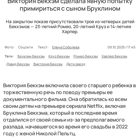
Виктория Бекхэм сделала явную попытку
примириться с сыном Бруклином
На закрытом показе присутствовали трое из четверых детей
Бекхэмов — 23-летний Ромео, 20-летний Круз и 14-летняя
Харпер.
Фото:
Соцсети
Текст:
Елена Соболева
09.10.2025 / 17:45
Теги:
Бруклин Бекхэм
Круз Бекхэм
Ромео Бекхэм
Харпер Бекхэм
Дэвид Бекхэм
Виктория Бекхэм
Дети звезд
Виктория Бекхэм включила своего старшего ребенка в
торжественную речь по поводу премьеры ее
документального фильма. Она обратилась ко всем
своим детям на премьере сериала Netflix, включая
Бруклина Бекхэма, который в последнее время
отдалился от своей семьи из-за предполагаемого
разлада, начавшегося во время его свадьбы в 2022
году с женой Николой Пельтц.