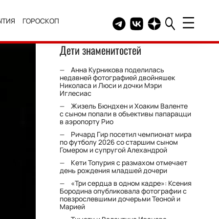
ЫТИЯ
ГОРОСКОП
Telegram канал HELLO
Группа HELLO Вконтакт
Канал HELLO в Дзе
Дети знаменитостей
Анна Курникова поделилась
недавней фотографией двойняшек
Николаса и Люси и дочки Мэри
Иглесиас
Жизель Бюндхен и Хоаким Валенте
с сыном попали в объективы папарацци
в аэропорту Рио
Ричард Гир посетил чемпионат мира
по футболу 2026 со старшим сыном
Гомером и супругой Алехандрой
Кети Топурия с размахом отмечает
день рождения младшей дочери
«Три сердца в одном кадре»: Ксения
Бородина опубликовала фотографии с
повзрослевшими дочерьми Теоной и
Марией