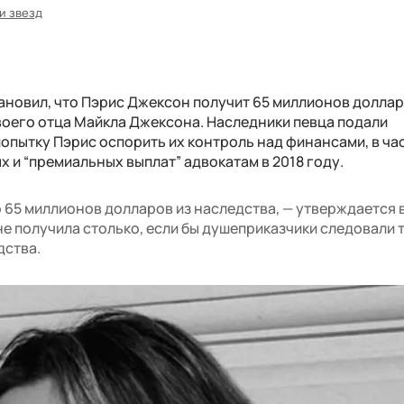
и звезд
тановил, что Пэрис Джексон получит 65 миллионов доллар
воего отца Майкла Джексона. Наследники певца подали
опытку Пэрис оспорить их контроль над финансами, в ча
 и “премиальных выплат” адвокатам в 2018 году.
 65 миллионов долларов из наследства, — утверждается 
не получила столько, если бы душеприказчики следовали 
дства.