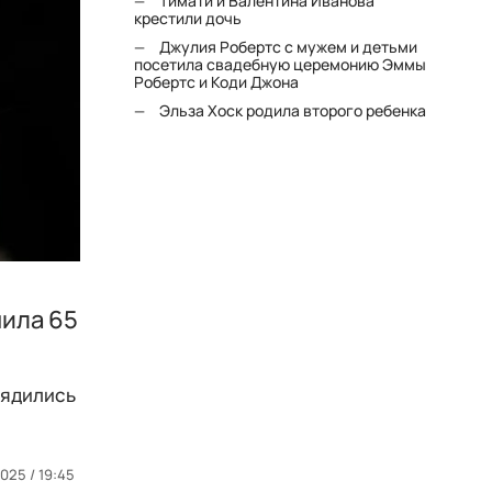
Тимати и Валентина Иванова
крестили дочь
Джулия Робертс с мужем и детьми
посетила свадебную церемонию Эммы
Робертс и Коди Джона
Эльза Хоск родила второго ребенка
чила 65
рядились
2025 / 19:45