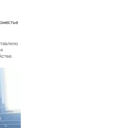
поместье
ставляло
ся
йстве.