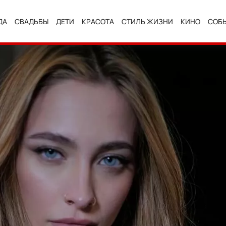
ДА
СВАДЬБЫ
ДЕТИ
КРАСОТА
СТИЛЬ ЖИЗНИ
КИНО
СОБ