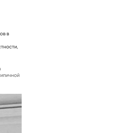
ов в
стности,
в
типичной