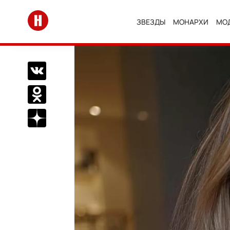
Перейти на главную
ЗВЕЗДЫ
МОНАРХИ
МО
Поделиться Вконтакте
Поделиться в Одноклассниках
Подписаться на нас в Дзен