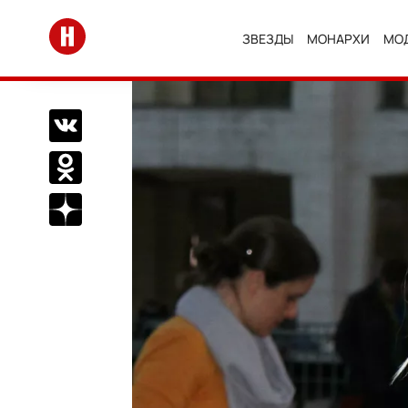
Перейти на главную
ЗВЕЗДЫ
МОНАРХИ
МО
Поделиться Вконтакте
Поделиться в Одноклассниках
Подписаться на нас в Дзен