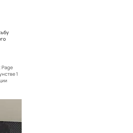
сьбу
его
х Page
унстве 1
ции