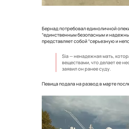
Бернад потребовал единоличной опеки 
“единственным безопасным и надежным 
представляет собой “серьезную и неп
Sia — ненадежная мать, кото
веществами, что делает ее н
заявил он ранее суду.
Певица подала на развод в марте после