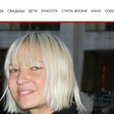
ДА
СВАДЬБЫ
ДЕТИ
КРАСОТА
СТИЛЬ ЖИЗНИ
КИНО
СОБ