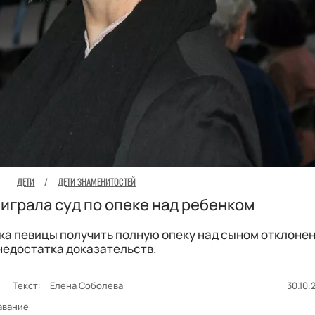
ДЕТИ
/
ДЕТИ ЗНАМЕНИТОСТЕЙ
ыиграла суд по опеке над ребенком
а певицы получить полную опеку над сыном отклонен
недостатка доказательств.
и
Текст:
Елена Соболева
30.10.
авание