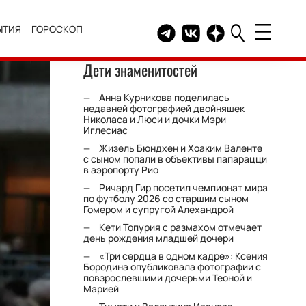
ЫТИЯ
ГОРОСКОП
Telegram канал HELLO
Группа HELLO Вконтакт
Канал HELLO в Дзе
Дети знаменитостей
Анна Курникова поделилась
недавней фотографией двойняшек
Николаса и Люси и дочки Мэри
Иглесиас
Жизель Бюндхен и Хоаким Валенте
с сыном попали в объективы папарацци
в аэропорту Рио
Ричард Гир посетил чемпионат мира
по футболу 2026 со старшим сыном
Гомером и супругой Алехандрой
Кети Топурия с размахом отмечает
день рождения младшей дочери
«Три сердца в одном кадре»: Ксения
Бородина опубликовала фотографии с
повзрослевшими дочерьми Теоной и
Марией