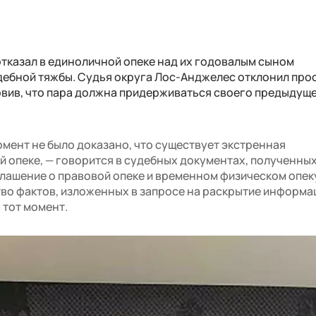
тказал в единоличной опеке над их годовалым сыном
ебной тяжбы. Судья округа Лос-Анджелес отклонил про
новив, что пара должна придерживаться своего предыдущ
омент не было доказано, что существует экстренная
 опеке, — говорится в судебных документах, полученны
глашение о правовой опеке и временном физическом опек
тво фактов, изложенных в запросе на раскрытие информа
 тот момент.