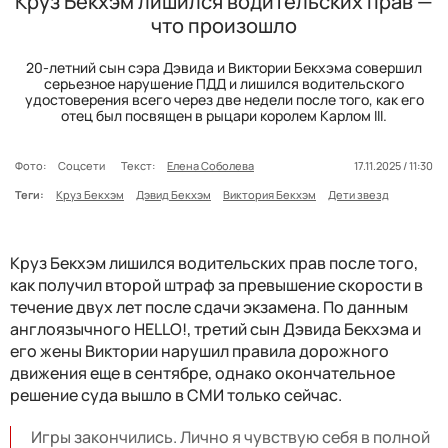
Круз Бекхэм лишился водительских прав —
что произошло
20-летний сын сэра Дэвида и Виктории Бекхэма совершил
серьезное нарушение ПДД и лишился водительского
удостоверения всего через две недели после того, как его
отец был посвящен в рыцари королем Карлом III.
Фото:
Соцсети
Текст:
Елена Соболева
17.11.2025 / 11:30
Теги:
Круз Бекхэм
Дэвид Бекхэм
Виктория Бекхэм
Дети звезд
Круз Бекхэм лишился водительских прав после того,
как получил второй штраф за превышение скорости в
течение двух лет после сдачи экзамена. По данным
англоязычного HELLO!, третий сын Дэвида Бекхэма и
его жены Виктории нарушил правила дорожного
движения еще в сентябре, однако окончательное
решение суда вышло в СМИ только сейчас.
Игры закончились. Лично я чувствую себя в полной