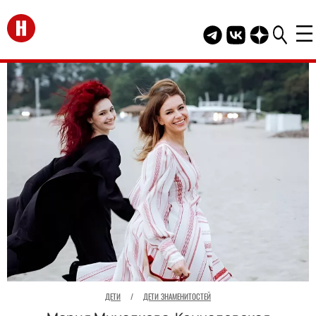
Перейти на главную
Telegram канал HEL
Группа HELLO В
Канал HELLO
ДЕТИ
/
ДЕТИ ЗНАМЕНИТОСТЕЙ