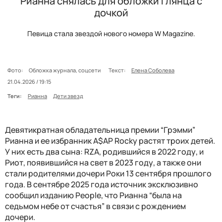
Рианна снялась для обложки глянца с
дочкой
Певица стала звездой нового номера W Magazine.
Фото:
Обложка журнала, соцсети
Текст:
Елена Соболева
21.04.2026 / 19:15
Теги:
Рианна
Дети звезд
Девятикратная обладательница премии “Грэмми”
Рианна и ее избранник A$AP Rocky растят троих детей.
У них есть два сына: RZA, родившийся в 2022 году, и
Риот, появившийся на свет в 2023 году, а также они
стали родителями дочери Роки 13 сентября прошлого
года. В сентябре 2025 года источник эксклюзивно
сообщил изданию People, что Рианна “была на
седьмом небе от счастья” в связи с рождением
дочери.