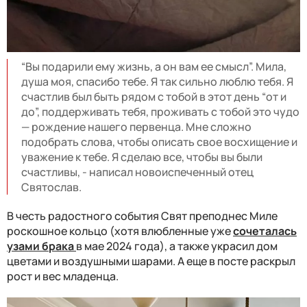
“Вы подарили ему жизнь, а он вам ее смысл”. Мила,
душа моя, спасибо тебе. Я так сильно люблю тебя. Я
счастлив был быть рядом с тобой в этот день “от и
до”, поддерживать тебя, проживать с тобой это чудо
— рождение нашего первенца. Мне сложно
подобрать слова, чтобы описать свое восхищение и
уважение к тебе. Я сделаю все, чтобы вы были
счастливы, - написал новоиспеченный отец
Святослав.
В честь радостного события Свят преподнес Миле
роскошное кольцо (хотя влюбленные уже
сочеталась
узами брака
в мае 2024 года), а также украсил дом
цветами и воздушными шарами. А еще в посте раскрыл
рост и вес младенца.