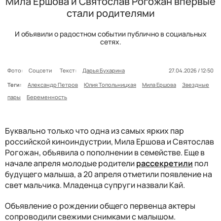
Мила Ершова и Святослав Рогожан впервые
стали родителями
И объявили о радостном событии публично в социальных
сетях.
Фото:
Соцсети
Текст:
Дарья Бухарина
27.04.2026 / 12:50
Теги:
Александр Петров
Юлия Топольницкая
Мила Ершова
Звездные
пары
Беременность
Буквально только что одна из самых ярких пар
российской киноиндустрии, Мила Ершова и Святослав
Рогожан, объявила о пополнении в семействе. Еще в
начале апреля молодые родители
рассекретили
пол
будущего малыша, а 20 апреля отметили появление на
свет мальчика. Младенца супруги назвали Кай.
Объявление о рождении общего первенца актеры
сопроводили свежими снимками с малышом.