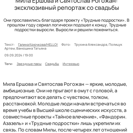
Мила Ершова и Святослав Рогожан:
эксклюзивный репортаж со свадьбы
Они прославились благодаря проекту «Трудные подростки». В
прошлом году сериал логически подошел к концу. Трудные
подростки выросли. Выросли и решили пожениться.
Текст:
Галина Крючкова/HELLO!
Фото:
Трухина Александра, Полицук
Артем, Ванюшина Татьяна
09.09.2024 / 19:00
Теги:
Звездные пары
Свадьбы
Интервью
Мила Ершова и Святослав Рогожан — яркие, молодые,
амбициозные. Они не прыгают в омут с головой, а
предпочитают все делать с чувством, толком,
расстановкой. Молодые люди начали встречаться во
время учебы в Высшей школе сценических искусств, а
совместные проекты «Тайное влечение», «Фандорин.
Азазель» и «Трудные подростки» лишь укрепили их
связь. По словам Милы, после четырех лет отношений