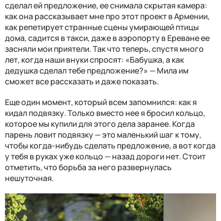
сделал ей предложение, ее снимала скрытая камера:
как она рассказывает мне про этот проект в Армении,
как репетирует странные сцены умирающей птицы
дома, садится в такси, даже в аэропорту в Ереване ее
засняли мои приятели. Так что теперь, спустя много
лет, когда наши внуки спросят: «Бабушка, а как
дедушка сделал тебе предложение?» — Мила им
сможет все рассказать и даже показать.
Еще один момент, который всем запомнился: как я
кидал подвязку. Только вместо нее я бросил кольцо,
которое мы купили для этого дела заранее. Когда
парень ловит подвязку — это маленький шаг к тому,
чтобы когда-нибудь сделать предложение, а вот когда
у тебя в руках уже кольцо — назад дороги нет. Стоит
отметить, что борьба за него развернулась
нешуточная.