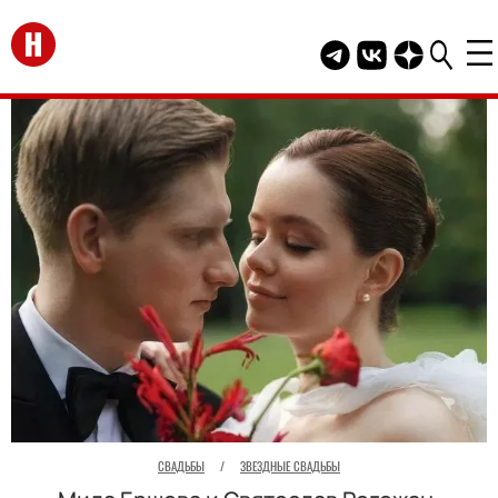
Перейти на главную
Telegram канал HEL
Группа HELLO В
Канал HELLO
СВАДЬБЫ
/
ЗВЕЗДНЫЕ СВАДЬБЫ