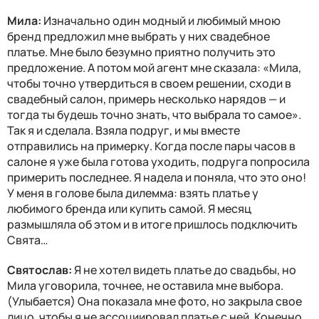
Мила:
Изначально один модный и любимый мною
бренд предложил мне выбрать у них свадебное
платье. Мне было безумно приятно получить это
предложение. А потом мой агент мне сказала: «Мила,
чтобы точно утвердиться в своем решении, сходи в
свадебный салон, примерь несколько нарядов — и
тогда ты будешь точно знать, что выбрала то самое».
Так я и сделала. Взяла подруг, и мы вместе
отправились на примерку. Когда после пары часов в
салоне я уже была готова уходить, подруга попросила
примерить последнее. Я надела и поняла, что это оно!
У меня в голове была дилемма: взять платье у
любимого бренда или купить самой. Я месяц
размышляла об этом и в итоге пришлось подключить
Свята…
Святослав:
Я не хотел видеть платье до свадьбы, но
Мила уговорила, точнее, не оставила мне выбора.
(Улыбается) Она показала мне фото, но закрыла свое
лицо, чтобы я не ассоциировал платье с ней. Конечно,