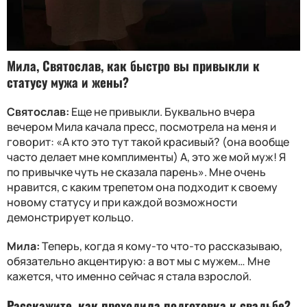
Мила, Святослав, как быстро вы привыкли к
статусу мужа и жены?
Святослав:
Еще не привыкли. Буквально вчера
вечером Мила качала пресс, посмотрела на меня и
говорит: «А кто это тут такой красивый? (она вообще
часто делает мне комплименты) А, это же мой муж! Я
по привычке чуть не сказала парень». Мне очень
нравится, с каким трепетом она подходит к своему
новому статусу и при каждой возможности
демонстрирует кольцо.
Мила:
Теперь, когда я кому-то что-то рассказываю,
обязательно акцентирую: а вот мы с мужем… Мне
кажется, что именно сейчас я стала взрослой.
Расскажите, как проходила подготовка к свадьбе?