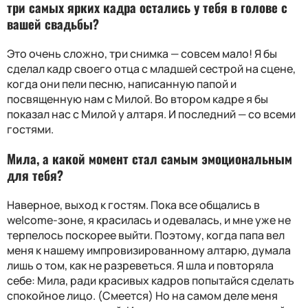
три самых ярких кадра остались у тебя в голове с
вашей свадьбы?
Это очень сложно, три снимка — совсем мало! Я бы
сделал кадр своего отца с младшей сестрой на сцене,
когда они пели песню, написанную папой и
посвященную нам с Милой. Во втором кадре я бы
показал нас с Милой у алтаря. И последний — со всеми
гостями.
Мила, а какой момент стал самым эмоциональным
для тебя?
Наверное, выход к гостям. Пока все общались в
welcome
-зоне, я красилась и одевалась, и мне уже не
терпелось поскорее выйти. Поэтому, когда папа вел
меня к нашему импровизированному алтарю, думала
лишь о том, как не разреветься. Я шла и повторяла
себе: Мила, ради красивых кадров попытайся сделать
спокойное лицо. (Смеется) Но на самом деле меня