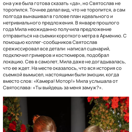
она уже была готова сказать «да», но Святослав не
торопился. Точнее делал вид, что не торопится, а сам
полгода вынашивал в голове план идеального и
нетривиального предложения. В январе прошлого
года Мила неожиданно получила предложение
отправиться на съемки короткого метра в Армению. С
помощью коллег-сообщников Святослав
срежиссировал все детали: написал сценарий,
подключил гримеров и костюмеров, подобрал
локацию. Сев в самолет, Мила даже не догадывалась,
что ее ждет. На месте оказалось, что вся история со
съемкой вымысел, настоящими были эмоции, когда
вместо слов: «Камера! Мотор!» Мила услышала от
Святослава: «Ты выйдешь за меня замуж?».