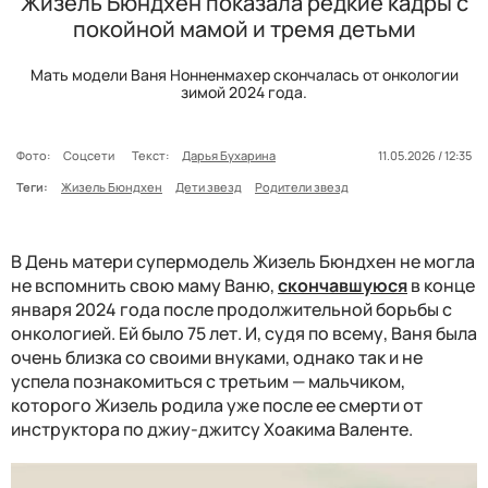
Жизель Бюндхен показала редкие кадры с
покойной мамой и тремя детьми
Мать модели Ваня Нонненмахер скончалась от онкологии
зимой 2024 года.
Фото:
Соцсети
Текст:
Дарья Бухарина
11.05.2026 / 12:35
Теги:
Жизель Бюндхен
Дети звезд
Родители звезд
В День матери супермодель Жизель Бюндхен не могла
не вспомнить свою маму Ваню,
скончавшуюся
в конце
января 2024 года после продолжительной борьбы с
онкологией. Ей было 75 лет. И, судя по всему, Ваня была
очень близка со своими внуками, однако так и не
успела познакомиться с третьим — мальчиком,
которого Жизель родила уже после ее смерти от
инструктора по джиу-джитсу Хоакима Валенте.