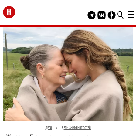
Перейти на главную
Telegram канал HEL
Группа HELLO В
Канал HELLO
ДЕТИ
/
ДЕТИ ЗНАМЕНИТОСТЕЙ