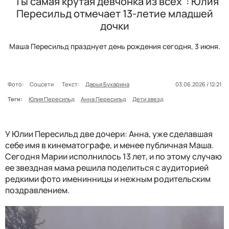
"Ты самая крутая девчонка из всех": Юлия
Пересильд отмечает 13-летие младшей
дочки
Маша Пересильд празднует день рождения сегодня, 3 июня.
Фото:
Соцсети
Текст:
Дарья Бухарина
03.06.2026 / 12:21
Теги:
Юлия Пересильд
Анна Пересильд
Дети звезд
У Юлии Пересильд две дочери: Анна, уже сделавшая
себе имя в кинематографе, и менее публичная Маша.
Сегодня Марии исполнилось 13 лет, и по этому случаю
ее звездная мама решила поделиться с аудиторией
редкими фото именинницы и нежным родительским
поздравлением.