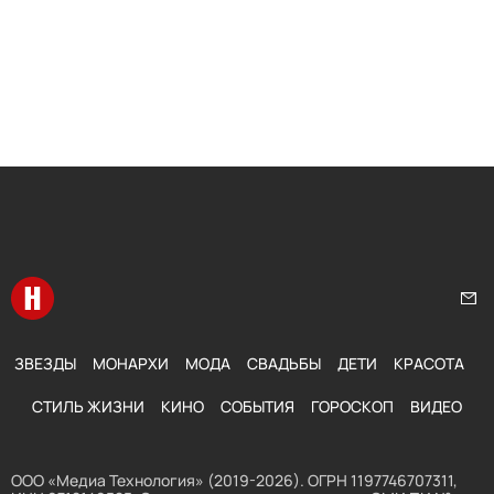
Перейти на главную
Нап
ЗВЕЗДЫ
МОНАРХИ
МОДА
СВАДЬБЫ
ДЕТИ
КРАСОТА
СТИЛЬ ЖИЗНИ
КИНО
СОБЫТИЯ
ГОРОСКОП
ВИДЕО
ООО «Медиа Технология» (2019-2026). ОГРН 1197746707311,