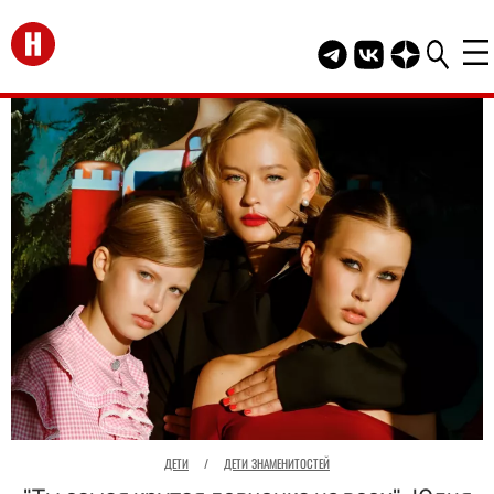
Перейти на главную
Telegram канал HEL
Группа HELLO В
Канал HELLO
ДЕТИ
/
ДЕТИ ЗНАМЕНИТОСТЕЙ