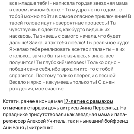
все младше тебя! - написала гордая звездная мама
в своем личном блоге. - Ты мудра не по годам… с
тобой можно пойти в самое опасное приключение! В
твоей голове идут невероятные процессы! Ты
чувствуешь людей так, как будто видишь их
насквозь. Ты знаешь с самого начала, что будет
дальше! Зайка, я так тебя люблю! Ты реальное чудо!
Я желаю тебе реализовать все твои таланты – а их
столько… за что бы ты не взялась, я знаю, все
получится! Ты глубокий человек ! Только одно –
победи сама себя, ибо вряд ли кто-то с тобой
справится. Поэтому только вперед и с песней!
Весело и ярко – как умеешь только ты! С днем
рождения, мое счастье.
Кстати, ранее в конце мая
17-летие с размахом
отмечала
старшая дочь актрисы Анна Пересильд. На
празднике присутствовали как звездная мама и папа-
режиссер Алексей Учитель, так и нынешний бойфренд
Ани Ваня Дмитриенко.