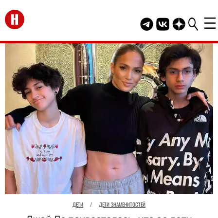
Перейти на главную
Telegram канал HEL
Группа HELLO В
Канал HELLO
ДЕТИ
/
ДЕТИ ЗНАМЕНИТОСТЕЙ