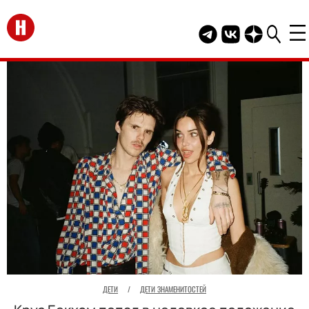
Перейти на главную
Telegram канал HEL
Группа HELLO В
Канал HELLO
ДЕТИ
/
ДЕТИ ЗНАМЕНИТОСТЕЙ