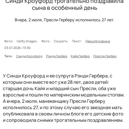
Синди Кроуфорд трогательно поздравила
сына в особенный день
Вчера, 2 июля, Пресли Герберу исполнилось 27 лет.
Фото:
Getty Images
Фото:
Соцсети
Текст:
Дарья Бухарина
03.07.2026 / 13:30
Теги:
Синди Кроуфорд
Рэнди Гербер
Кайя Гербер
Пресли Гербер
У Синди Кроуфорд и ее супруга Рэнди Гербера, с
которым они вместе вот уже 28 лет, двое детей:
старшая дочь Кайя и младший сын Пресли, оба уже
взрослые и пошли по материнским модельным стопам.
А вчера, 2 июля, манекенщику Пресли Герберу
исполнилось 27, и по этому случаю его звездная мать
опубликовала в своем личном блоге его детские фото
и сопроводила снимки трогательным поздравлением.