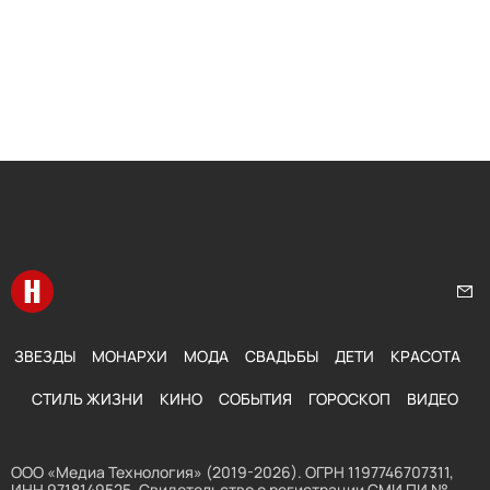
Перейти на главную
Нап
ЗВЕЗДЫ
МОНАРХИ
МОДА
СВАДЬБЫ
ДЕТИ
КРАСОТА
СТИЛЬ ЖИЗНИ
КИНО
СОБЫТИЯ
ГОРОСКОП
ВИДЕО
ООО «Медиа Технология» (2019-2026). ОГРН 1197746707311,
ИНН 9718149525. Свидетельство о регистрации СМИ ПИ №