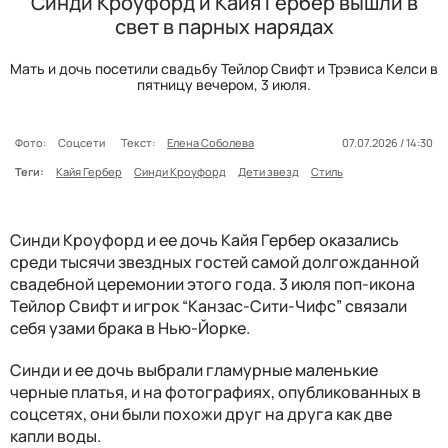
Синди Кроуфорд и Кайя Гербер вышли в
свет в парных нарядах
Мать и дочь посетили свадьбу Тейлор Свифт и Трэвиса Келси в
пятницу вечером, 3 июля.
Фото:
Соцсети
Текст:
Елена Соболева
07.07.2026 / 14:30
Теги:
Кайя Гербер
Синди Кроуфорд
Дети звезд
Стиль
Синди Кроуфорд и ее дочь Кайя Гербер оказались
среди тысячи звездных гостей самой долгожданной
свадебной церемонии этого года. 3 июля поп-икона
Тейлор Свифт и игрок “Канзас-Сити-Чифс” связали
себя узами брака в Нью-Йорке.
Синди и ее дочь выбрали гламурные маленькие
черные платья, и на фотографиях, опубликованных в
соцсетях, они были похожи друг на друга как две
капли воды.