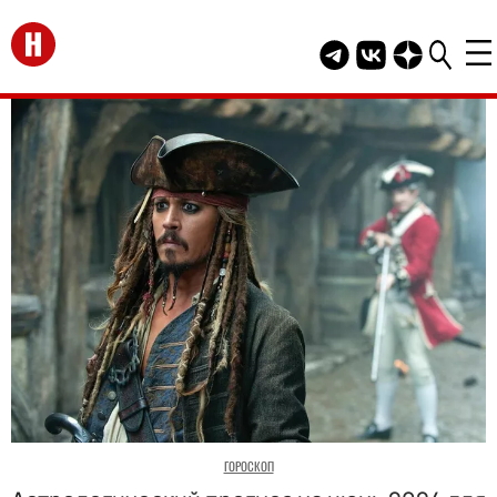
Перейти на главную
Telegram канал HEL
Группа HELLO В
Канал HELLO
ГОРОСКОП