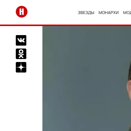
Перейти на главную
ЗВЕЗДЫ
МОНАРХИ
МО
Поделиться Вконтакте
Поделиться в Одноклассниках
Подписаться на нас в Дзен