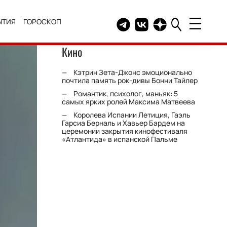
ЫТИЯ
ГОРОСКОП
Telegram канал HELLO
Группа HELLO Вконтакт
Канал HELLO в Дзе
Кино
Кэтрин Зета-Джонс эмоционально
почтила память рок-дивы Бонни Тайлер
Романтик, психолог, маньяк: 5
самых ярких ролей Максима Матвеева
Королева Испании Летиция, Гаэль
Гарсиа Берналь и Хавьер Бардем на
церемонии закрытия кинофестиваля
«Атлантида» в испанской Пальме