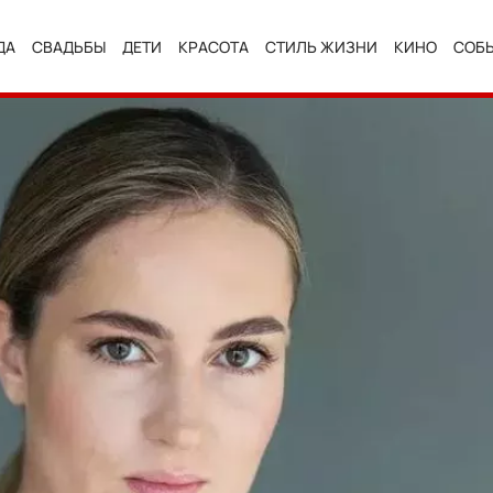
ДА
СВАДЬБЫ
ДЕТИ
КРАСОТА
СТИЛЬ ЖИЗНИ
КИНО
СОБ