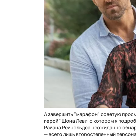
А завершить "марафон" советую прос
герой"
Шона Леви, о котором я подро
Райана Рейнольдса неожиданно обнару
— всего лишь второстепенный персонаж.