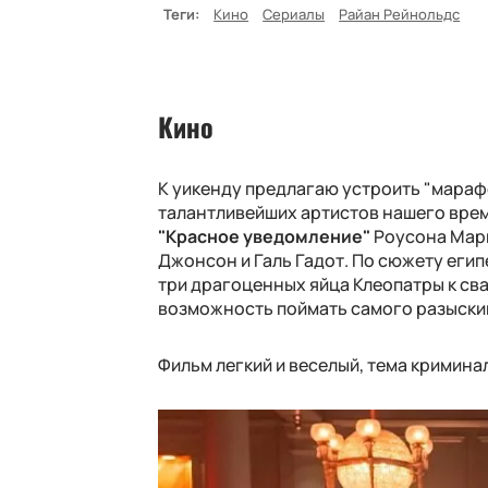
Теги:
Кино
Сериалы
Райан Рейнольдс
Кино
К уикенду предлагаю устроить "мараф
талантливейших артистов нашего врем
"Красное уведомление"
Роусона Марш
Джонсон и Галь Гадот. По сюжету еги
три драгоценных яйца Клеопатры к сва
возможность поймать самого разыски
Фильм легкий и веселый, тема кримина