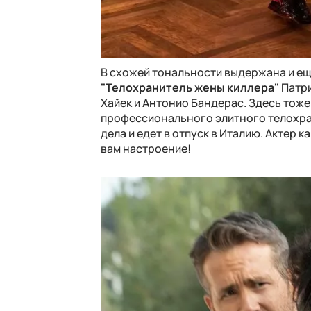
В схожей тональности выдержана и ещ
"Телохранитель жены киллера"
Патри
Хайек и Антонио Бандерас. Здесь тоже
профессионального элитного телохран
дела и едет в отпуск в Италию. Актер 
вам настроение!