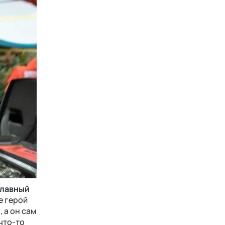
Главный
е герой
 а он сам
 что-то