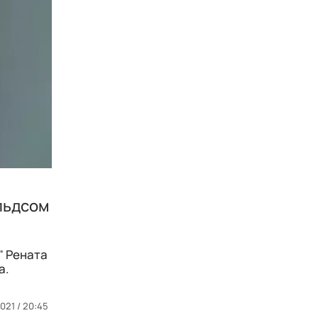
ольдсом
" Рената
а.
2021 / 20:45