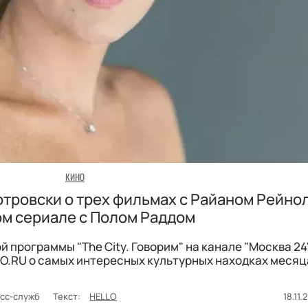
КИНО
отровски о трех фильмах с Райаном Рейн
ом сериале с Полом Раддом
 программы "The City. Говорим" на канале "Москва 24
O.RU о самых интересных культурных находках месяц
есс-служб
Текст:
HELLO
18.11.