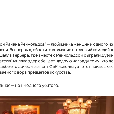
он Райана Рейнольдса" — любимчика женщин и одного из
ени. Во-первых, обратите внимание на свежий комедийн
алла Тербера, где вместе с Рейнольдсом сыграли Дуэйн
петский миллиардер обещает щедрую награду тому, кто д
дьбе его дочери, а агент ФБР использует этот призыв как
ваемого вора предметов искусства.
льная — но ни одного убитого.