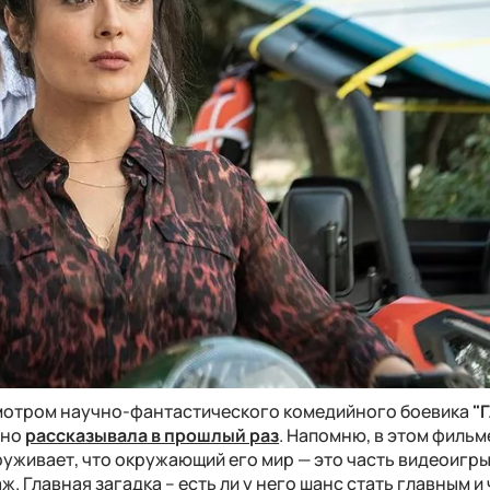
мотром научно-фантастического комедийного боевика
"
бно
рассказывала в прошлый раз
. Напомню, в этом фильм
живает, что окружающий его мир — это часть видеоигры,
 Главная загадка – есть ли у него шанс стать главным и