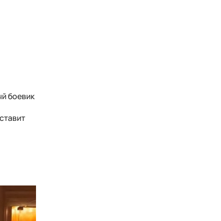
ый боевик
оставит