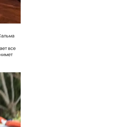
 Сальма
ает все
днимет