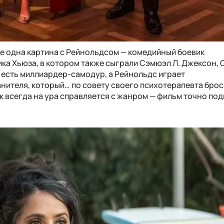
е одна картина с Рейнольдсом — комедийный боевик
ка Хьюза, в котором также сыграли Сэмюэл Л. Джексон,
 есть миллиардер-самодур, а Рейнольдс играет
ителя, который… по совету своего психотерапевта брос
как всегда на ура справляется с жанром — фильм точно по