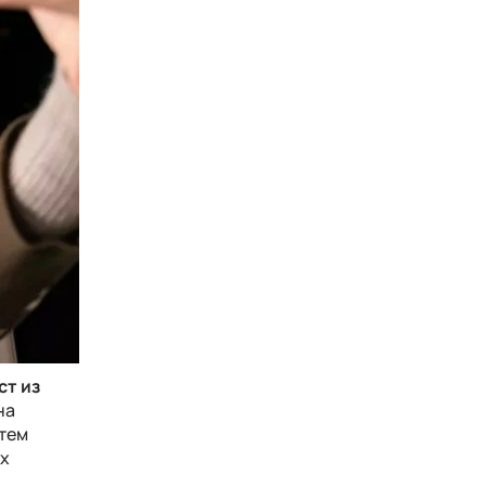
ст из
на
атем
ых