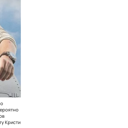
ро
вероятно
ов
ту Кристи