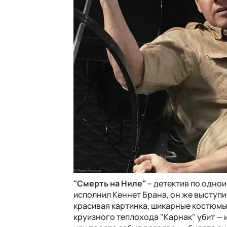
"Смерть на Ниле"
– детектив по одно
исполнил Кеннет Брана, он же выступи
красивая картинка, шикарные костюмы
круизного теплохода "Карнак" убит — 