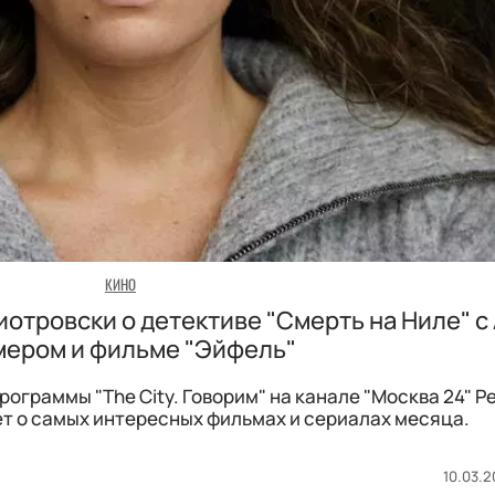
КИНО
иотровски о детективе "Смерть на Ниле" с
ером и фильме "Эйфель"
ограммы "The City. Говорим" на канале "Москва 24" Р
т о самых интересных фильмах и сериалах месяца.
10.03.2