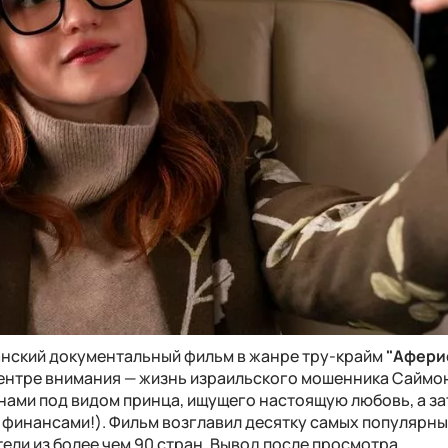
нский документальный фильм в жанре тру-крайм
"Афери
В центре внимания — жизнь израильского мошенника Саймо
нами под видом принца, ищущего настоящую любовь, а з
 финансами!). Фильм возглавил десятку самых популярн
тели из более чем 90 стран. Вывод после просмотра