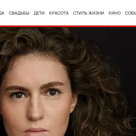
ДА
СВАДЬБЫ
ДЕТИ
КРАСОТА
СТИЛЬ ЖИЗНИ
КИНО
СОБ