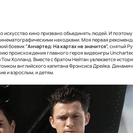
о искусство кино призвано объединять людей. И поэтому 
 кинематографическими находками. Моя первая рекоменд
кий боевик
"Анчартед: На картах не значится",
снятый Р
рию происхождения главного героя видеоигры Uncharte
 Том Холланд. Вместе с братом Нейтан увлекается истори
отомком английского капитана Фрэнсиса Дрейка. Динами
ие и взрослым, и детям.