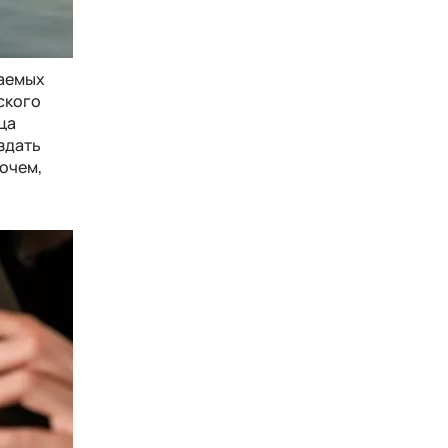
даемых
ского
ца
здать
рочем,