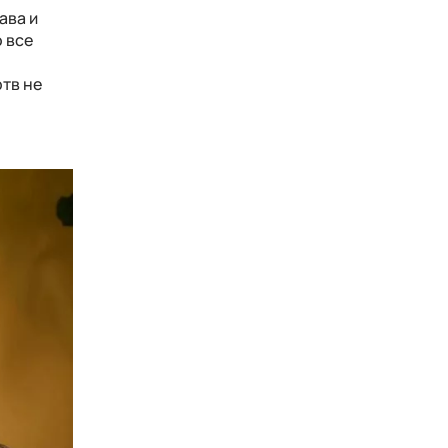
ава и
о все
тв не