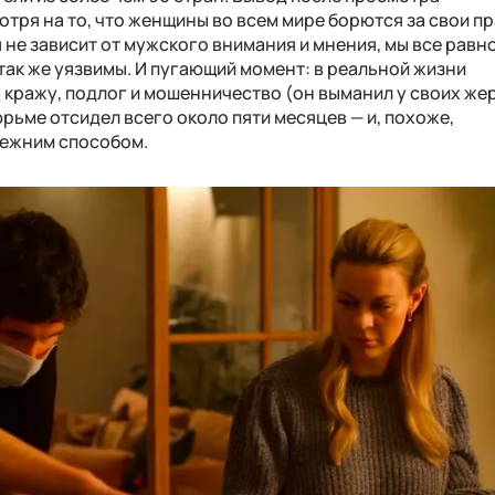
ря на то, что женщины во всем мире борются за свои пр
 не зависит от мужского внимания и мнения, мы все равн
 так же уязвимы. И пугающий момент: в реальной жизни
 кражу, подлог и мошенничество (он выманил у своих жер
юрьме отсидел всего около пяти месяцев — и, похоже,
режним способом.