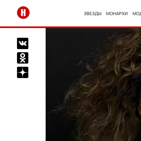
Перейти на главную
ЗВЕЗДЫ
МОНАРХИ
МО
Поделиться Вконтакте
Поделиться в Одноклассниках
Подписаться на нас в Дзен