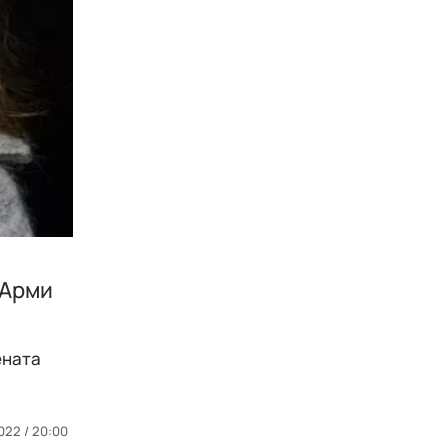
 Арми
ената
022 / 20:00