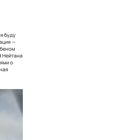
я буду
ация —
убеном
d Нейтана
ями о
чная