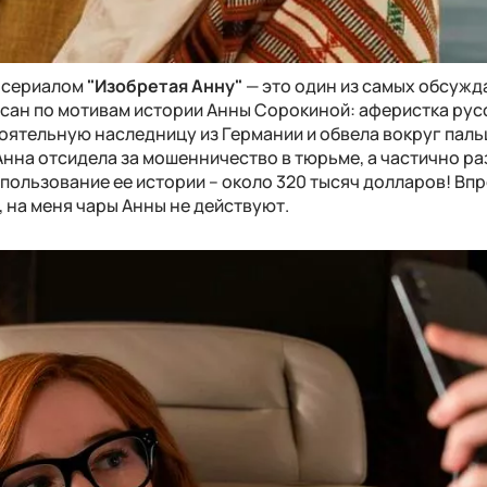
 сериалом
"Изобретая Анну"
— это один из самых обсуж
писан по мотивам истории Анны Сорокиной: аферистка рус
оятельную наследницу из Германии и обвела вокруг паль
 Анна отсидела за мошенничество в тюрьме, а частично ра
использование ее истории – около 320 тысяч долларов! Вп
, на меня чары Анны не действуют.