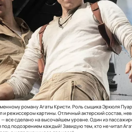
именному роману Агаты Кристи. Роль сыщика Эркюля Пуа
л и режиссером картины. Отличный актерский состав, не
 — все сделано на высочайшем уровне. Один из пассажир
и под подозрением каждый! Завидую тем, кто не читал Ага