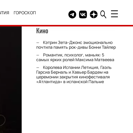
ЫТИЯ
ГОРОСКОП
Telegram канал HELLO
Группа HELLO Вконтакт
Канал HELLO в Дзе
Кино
Кэтрин Зета-Джонс эмоционально
почтила память рок-дивы Бонни Тайлер
Романтик, психолог, маньяк: 5
самых ярких ролей Максима Матвеева
Королева Испании Летиция, Гаэль
Гарсиа Берналь и Хавьер Бардем на
церемонии закрытия кинофестиваля
«Атлантида» в испанской Пальме