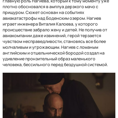
главную роль Нагиева, который к тому моменту уже
плотно обосновался в амплуа дерзкого мачо с
прищуром. Сюжет основан на событиях
авиакатастрофы над Боденским озером. Нагиев
играет инженера Виталия Калоева, у которого
происшествие забрало жену и детей. Не получив от
авиакомпании даже извинений, герой терзается
чувством несправедливости, становясь все более
молчаливым и угрожающим. Нагиев с ломаным
английским и отшельнической бородой создал на
удивление пронзительный образ маленького
человека, бессильного перед бездушной системой.