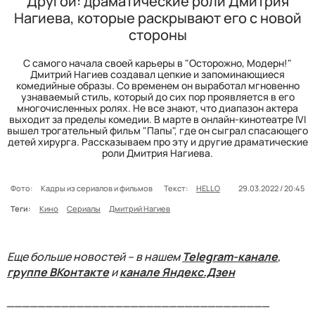
Другой: драматические роли Дмитрия
Нагиева, которые раскрывают его с новой
стороны
С самого начала своей карьеры в "Осторожно, Модерн!"
Дмитрий Нагиев создавал цепкие и запоминающиеся
комедийные образы. Со временем он выработал мгновенно
узнаваемый стиль, который до сих пор проявляется в его
многочисленных ролях. Не все знают, что диапазон актера
выходит за пределы комедии. В марте в онлайн-кинотеатре IVI
вышел трогательный фильм "Папы", где он сыграл спасающего
детей хирурга. Рассказываем про эту и другие драматические
роли Дмитрия Нагиева.
Фото:
Кадры из сериалов и фильмов
Текст:
HELLO
29.03.2022 / 20:45
Теги:
Кино
Сериалы
Дмитрий Нагиев
Еще больше новостей – в нашем
Telegram-канале
,
группе ВКонтакте
и
канале Яндекс.Дзен
__________________________________