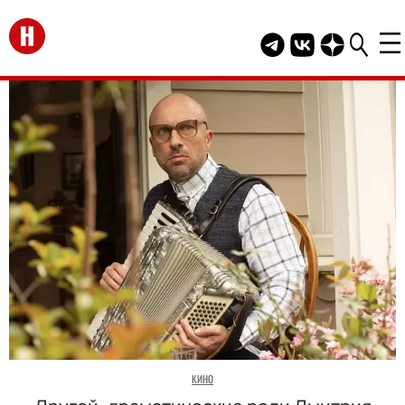
Перейти на главную
Telegram канал HEL
Группа HELLO В
Канал HELLO
КИНО