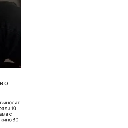
в о
е выносят
рали 10
ама с
 кино 30