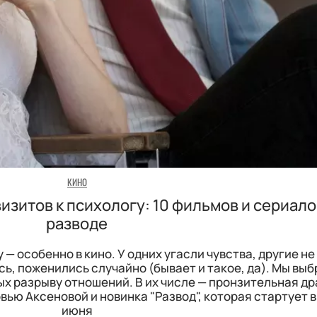
КИНО
визитов к психологу: 10 фильмов и сериало
разводе
— особенно в кино. У одних угасли чувства, другие н
ось, поженились случайно (бывает и такое, да). Мы выб
х разрыву отношений. В их числе — пронзительная др
ью Аксеновой и новинка "Развод", которая стартует в
июня