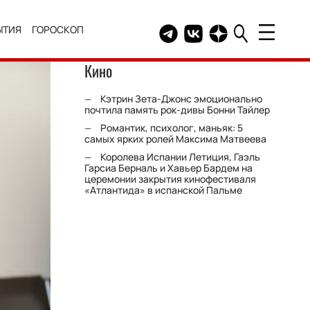
ЫТИЯ
ГОРОСКОП
Telegram канал HELLO
Группа HELLO Вконтакт
Канал HELLO в Дзе
Кино
Кэтрин Зета-Джонс эмоционально
почтила память рок-дивы Бонни Тайлер
Романтик, психолог, маньяк: 5
самых ярких ролей Максима Матвеева
Королева Испании Летиция, Гаэль
Гарсиа Берналь и Хавьер Бардем на
церемонии закрытия кинофестиваля
«Атлантида» в испанской Пальме