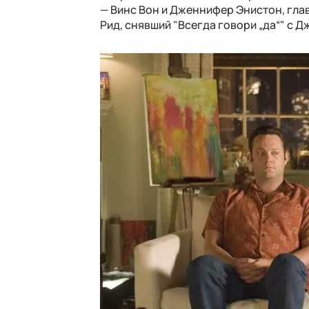
— Винс Вон и Дженнифер Энистон, глав
Рид, снявший "Всегда говори „да“" с 