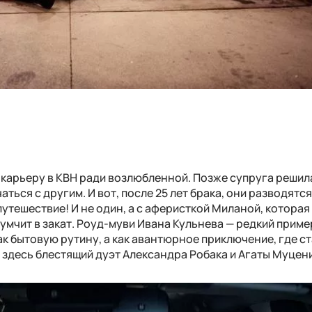
 карьеру в КВН ради возлюбленной. Позже супруга решила
ться с другим. И вот, после 25 лет брака, они разводятся
путешествие! И не один, а с аферисткой Миланой, которая
мчит в закат. Роуд-муви Ивана Кульнева — редкий приме
к бытовую рутину, а как авантюрное приключение, где с
е здесь блестящий дуэт Александра Робака и Агаты Муцен