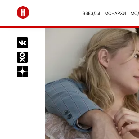
Перейти на главную
ЗВЕЗДЫ
МОНАРХИ
МО
Поделиться Вконтакте
Поделиться в Одноклассниках
Подписаться на нас в Дзен