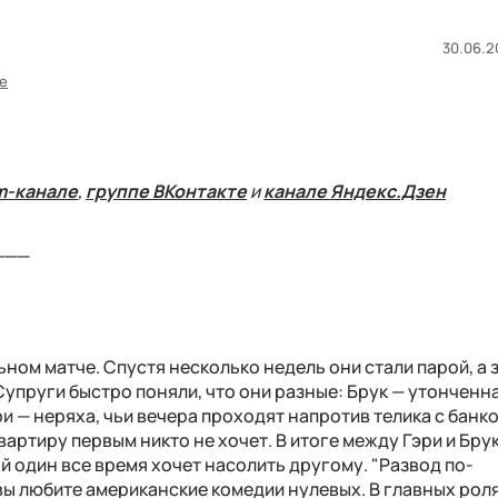
30.06.2
е
m-канале
,
группе ВКонтакте
и
канале Яндекс.Дзен
___
ьном матче. Спустя несколько недель они стали парой, а 
Супруги быстро поняли, что они разные: Брук — утонченн
ри — неряха, чьи вечера проходят напротив телика с банко
артиру первым никто не хочет. В итоге между Гэри и Бру
й один все время хочет насолить другому. "Развод по-
вы любите американские комедии нулевых. В главных рол