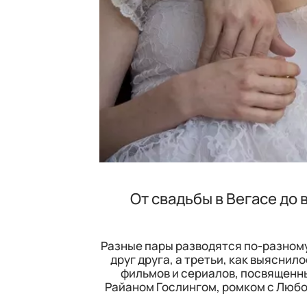
От свадьбы в Вегасе до 
Разные пары разводятся по-разному 
друг друга, а третьи, как выяснил
фильмов и сериалов, посвященны
Райаном Гослингом, ромком с Любов