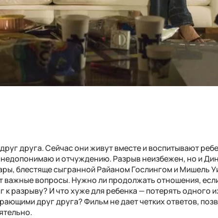
друг друга. Сейчас они живут вместе и воспитывают ребе
 недопонимаю и отчуждению. Разрыв неизбежен, но и Дин
пары, блестяще сыгранной Райаном Гослингом и Мишель У
 важные вопросы. Нужно ли продолжать отношения, есл
г к разрыву? И что хуже для ребенка — потерять одного и
ирающими друг друга? Фильм не дает четких ответов, поз
ятельно.