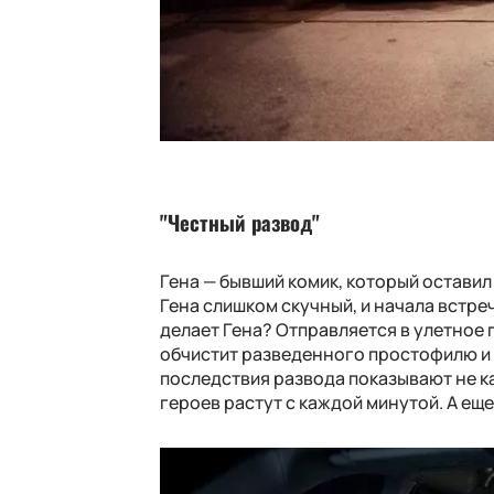
"Честный развод"
Гена — бывший комик, который оставил
Гена слишком скучный, и начала встреча
делает Гена? Отправляется в улетное 
обчистит разведенного простофилю и у
последствия развода показывают не ка
героев растут с каждой минутой. А ещ