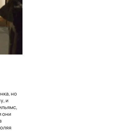
нка, но
у, и
ильямс,
и они
з
воляя