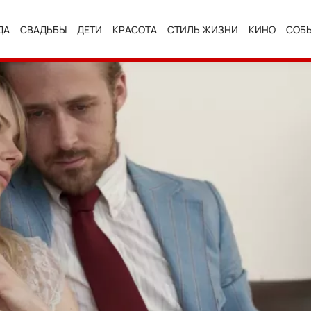
ДА
СВАДЬБЫ
ДЕТИ
КРАСОТА
СТИЛЬ ЖИЗНИ
КИНО
СОБ