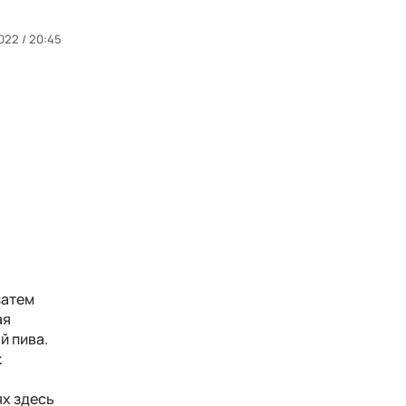
022 / 20:45
затем
ая
й пива.
к
ях здесь