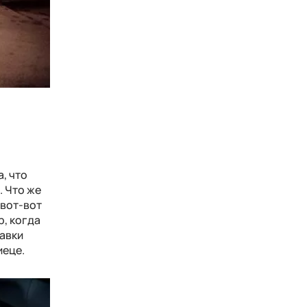
, что
. Что же
 вот-вот
р, когда
тавки
иеце.