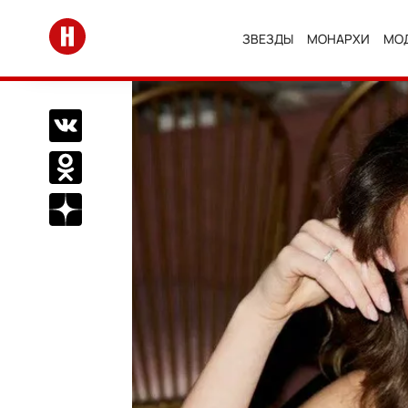
Перейти на главную
ЗВЕЗДЫ
МОНАРХИ
МО
Поделиться Вконтакте
Поделиться в Одноклассниках
Подписаться на нас в Дзен