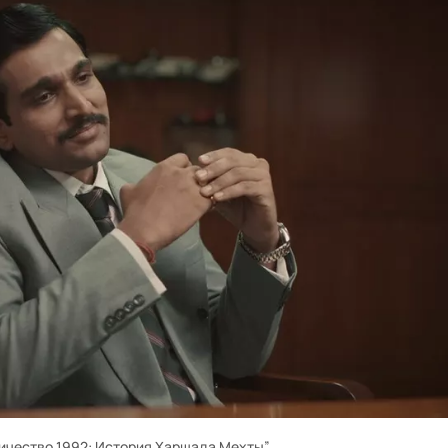
ичество 1992: История Харшада Мехты”