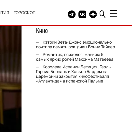
ЫТИЯ
ГОРОСКОП
Telegram канал HELLO
Группа HELLO Вконтакт
Канал HELLO в Дзе
Кино
Кэтрин Зета-Джонс эмоционально
почтила память рок-дивы Бонни Тайлер
Романтик, психолог, маньяк: 5
самых ярких ролей Максима Матвеева
Королева Испании Летиция, Гаэль
Гарсиа Берналь и Хавьер Бардем на
церемонии закрытия кинофестиваля
«Атлантида» в испанской Пальме