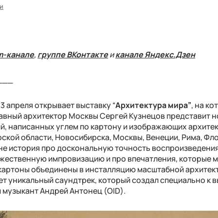
ти
m-канале
,
группе ВКонтакте
и
канале Яндекс.Дзен
___
3 апреля открывает выставку “
Архитектура мира”
, на ко
лавный архитектор Москвы Сергей Кузнецов представит 
, написанных углем по картону и изображающих архите
ской области, Новосибирска, Москвы, Венеции, Рима, Фл
о не история про доскональную точность воспроизведени
ожественную импровизацию и про впечатления, которые 
е картоны объединены в инсталляцию масштабной архитек
ет уникальный саундтрек, который создал специально к 
 музыкант Андрей Антонец (
OID
).