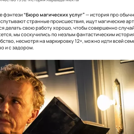
ое фэнтези
“Бюро магических услуг”
— история про обыч
аспутывают странные происшествия, ищут магические ар
тся делать свою работу хорошо, чтобы совершенно случа
жется, мы соскучились по незлым фантастическим истори
ебство, несмотря на маркировку 12+, можно идти всей семь
о и с задором.