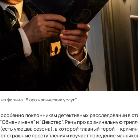
 из фильма "Бюро магических услуг"
 особенно поклонникам детективных расследований в ст
“Обмани меня” и “Декстер”. Речь про криминальную трилл
(есть уже два сезона), в которой главный герой — крими
ет страшные преступления и изучает поведение маньяко