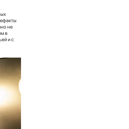
ных
тефакты
йно не
ям в
ей и с