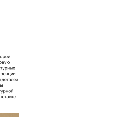
торой
новую
ктурные
оренции,
я деталей
мы
турной
выставке