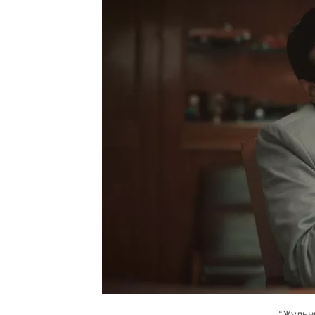
“Жульн