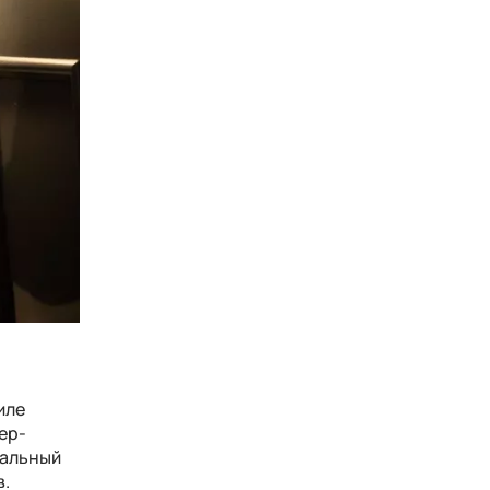
иле
ер-
нальный
в.