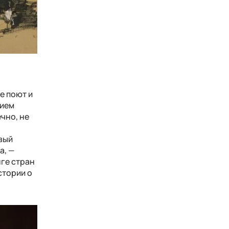
е поют и
нием
ечно, не
ивый
а, —
ге стран
стории о