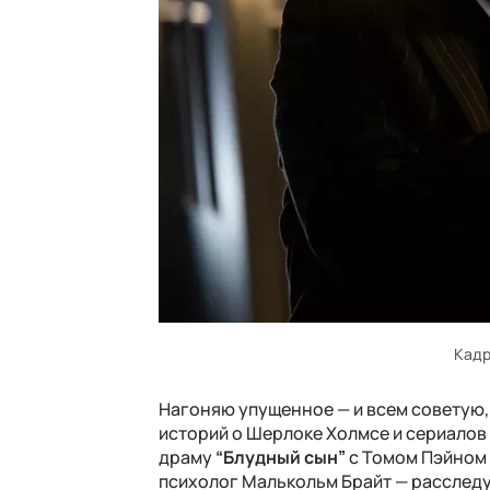
Кадр
Нагоняю упущенное — и всем советую,
историй о Шерлоке Холмсе и сериалов 
драму
“Блудный сын”
с Томом Пэйном 
психолог Малькольм Брайт — расследу