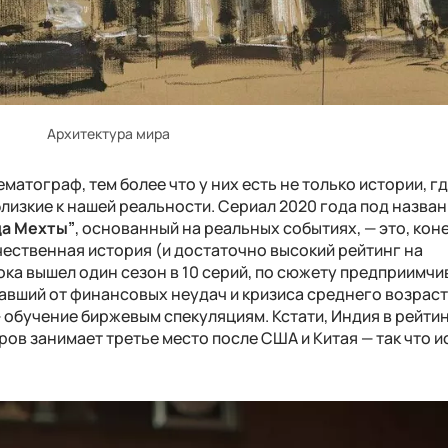
Архитектура мира
атограф, тем более что у них есть не только истории, гд
близкие к нашей реальности. Сериал 2020 года под назва
да Мехты”
, основанный на реальных событиях, — это, кон
ачественная история (и достаточно высокий рейтинг на
ока вышел один сезон в 10 серий, по сюжету предприимч
авший от финансовых неудач и кризиса среднего возраст
обучение биржевым спекуляциям. Кстати, Индия в рейтин
в занимает третье место после США и Китая — так что и