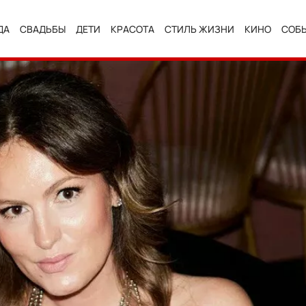
ДА
СВАДЬБЫ
ДЕТИ
КРАСОТА
СТИЛЬ ЖИЗНИ
КИНО
СОБ