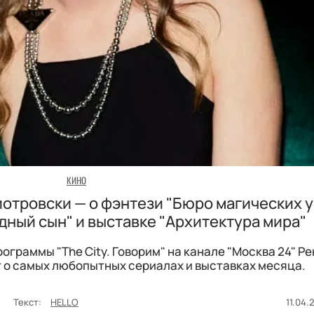
КИНО
иотровски — о фэнтези "Бюро магических у
ный сын" и выставке "Архитектура мира"
ограммы "The City. Говорим" на канале "Москва 24" Р
 о самых любопытных сериалах и выставках месяца.
а
Текст:
HELLO
11.04.