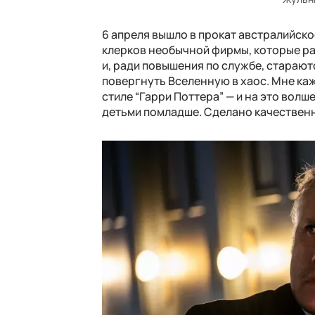
6 апреля вышло в прокат австралийск
клерков необычной фирмы, которые р
и, ради повышения по службе, стараю
повергнуть Вселенную в хаос. Мне ка
стиле “Гарри Поттера” — и на это волш
детьми помладше. Сделано качественн