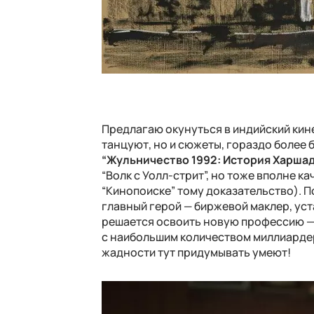
Предлагаю окунуться в индийский кинем
танцуют, но и сюжеты, гораздо более 
“Жульничество 1992: История Харша
“Волк с Уолл-стрит”, но тоже вполне к
“Кинопоиске” тому доказательство). П
главный герой — биржевой маклер, уст
решается освоить новую профессию — 
с наибольшим количеством миллиардеро
жадности тут придумывать умеют!