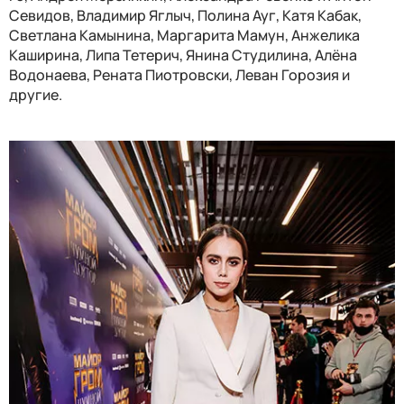
Севидов, Владимир Яглыч, Полина Ауг, Катя Кабак,
Светлана Камынина, Маргарита Мамун, Анжелика
Каширина, Липа Тетерич, Янина Студилина, Алёна
Водонаева, Рената Пиотровски, Леван Горозия и
другие.