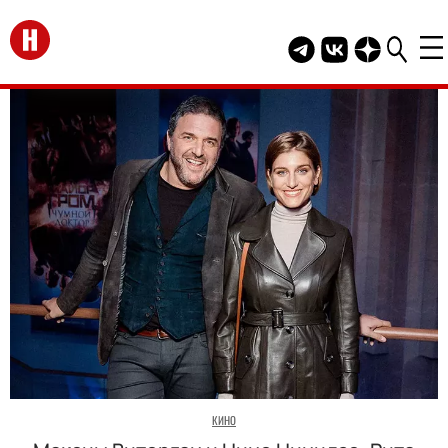
Перейти на главную
Telegram канал HEL
Группа HELLO В
Канал HELLO
КИНО