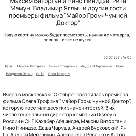
Максим Виторган и Нино Нинидзе, Рита
Мамун, Владимир Яглыч и другие гости
премьеры фильма "Майор Гром: Чумной
Доктор"
Новую картину можно будет посмотреть, начиная с четверга, 1
апреля - и это не шутка.
30.03.2021 / 14:00
Теги:
Максим Виторган
Янина Студилина
Андрей Мерзликин
Кино
Владимир Яглыч
Ян Гэ
Липа Тетерич
Вчера в московском "Октябре" состоялась премьера
фильма Олега Трофима "Майор Гром: Чумной Доктор",
которую посетили десятки знаменитостей. В их
числе генеральный директор компании Disney в
России и СНГ Кахабер Абашидзе, Максим Виторган и
Нино Нинидзе, Даша Чаруша, Андрей Бурковский, Ян
Гэ, Андрей Мерзликин, Александра Ревенко и Антон