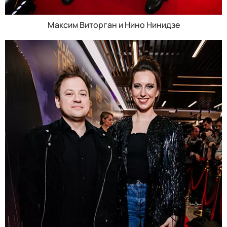
Максим Виторган и Нино Нинидзе