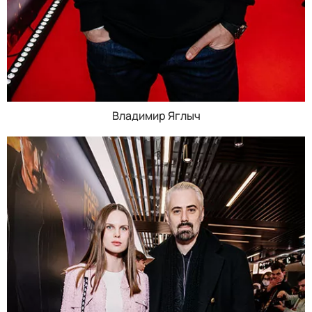
Владимир Яглыч