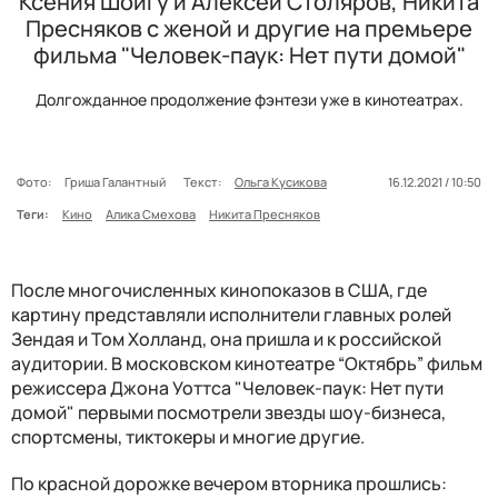
Ксения Шойгу и Алексей Столяров, Никита
Пресняков с женой и другие на премьере
фильма "Человек-паук: Нет пути домой"
Долгожданное продолжение фэнтези уже в кинотеатрах.
Фото:
Гриша Галантный
Текст:
Ольга Кусикова
16.12.2021 / 10:50
Теги:
Кино
Алика Смехова
Никита Пресняков
После многочисленных кинопоказов в США, где
картину представляли исполнители главных ролей
Зендая и Том Холланд, она пришла и к российской
аудитории. В московском кинотеатре “Октябрь” фильм
режиссера Джона Уоттса "Человек-паук: Нет пути
домой" первыми посмотрели звезды шоу-бизнеса,
спортсмены, тиктокеры и многие другие.
По красной дорожке вечером вторника прошлись: