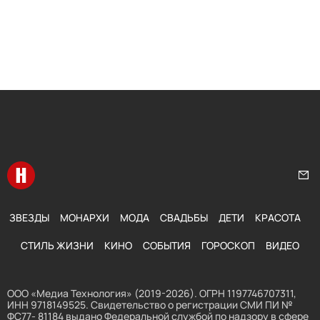
Перейти на главную
Нап
ЗВЕЗДЫ
МОНАРХИ
МОДА
СВАДЬБЫ
ДЕТИ
КРАСОТА
СТИЛЬ ЖИЗНИ
КИНО
СОБЫТИЯ
ГОРОСКОП
ВИДЕО
ООО «Медиа Технология» (2019-2026). ОГРН 1197746707311,
ИНН 9718149525. Свидетельство о регистрации СМИ ПИ №
ФС77- 81184 выдано Федеральной службой по надзору в сфере