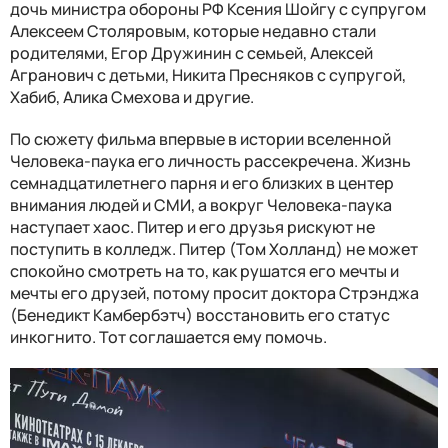
дочь министра обороны РФ Ксения Шойгу с супругом
Алексеем Столяровым, которые недавно стали
родителями, Егор Дружинин с семьей, Алексей
Агранович с детьми, Никита Пресняков с супругой,
Хабиб, Алика Смехова и другие.
По сюжету фильма впервые в истории вселенной
Человека-паука его личность рассекречена. Жизнь
семнадцатилетнего парня и его близких в центер
внимания людей и СМИ, а вокруг Человека-паука
наступает хаос. Питер и его друзья рискуют не
поступить в колледж. Питер (Том Холланд) не может
спокойно смотреть на то, как рушатся его мечты и
мечты его друзей, потому просит доктора Стрэнджа
(Бенедикт Камбербэтч) восстановить его статус
инкогнито. Тот соглашается ему помочь.