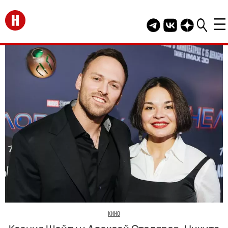
Перейти на главную
Telegram канал HEL
Группа HELLO В
Канал HELLO
КИНО