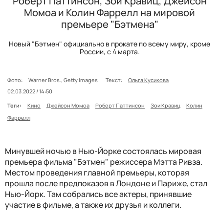
Роберт Паттинсон, Зои Кравиц, Джейсон
Момоа и Колин Фаррелл на мировой
премьере "Бэтмена"
Новый "Бэтмен" официально в прокате по всему миру, кроме
России, с 4 марта.
Фото:
Warner Bros., Getty Images
Текст:
Ольга Кусикова
02.03.2022 / 14:50
Теги:
Кино
Джейсон Момоа
Роберт Паттинсон
Зои Кравиц
Колин
Фаррелл
Минувшей ночью в Нью-Йорке состоялась мировая
премьера фильма "Бэтмен" режиссера Мэтта Ривза.
Местом проведения главной премьеры, которая
прошла после предпоказов в Лондоне и Париже, стал
Нью-Йорк. Там собрались все актеры, принявшие
участие в фильме, а также их друзья и коллеги.