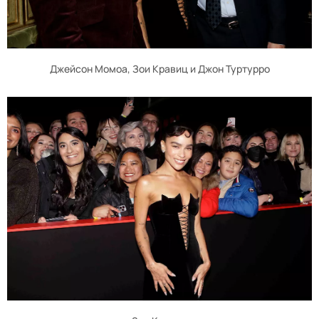
Джейсон Момоа, Зои Кравиц и Джон Туртурро