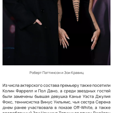
Роберт Паттинсон и Зои Кравиц
Из числа актерского состава премьеру также посетили
Колин Фаррелл и Пол Дано, а среди звездных гостей
были замечены бывшая девушка Канье Уэста Джулия
Фокс, теннисистка Винус Уильямс, чья сестра Серена
днем ранее участвовала в показе Off-White, а также
возлюбленный Зои Ченнинг Татум и ее отчим Джейсон