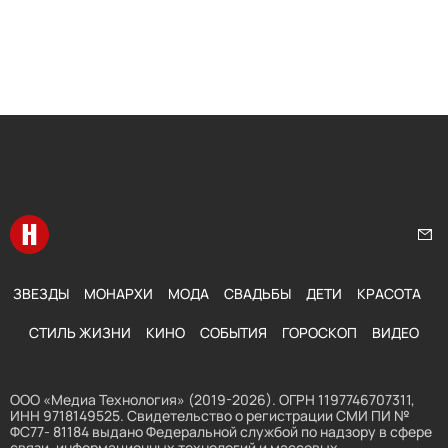
Перейти на главную
Нап
ЗВЕЗДЫ
МОНАРХИ
МОДА
СВАДЬБЫ
ДЕТИ
КРАСОТА
СТИЛЬ ЖИЗНИ
КИНО
СОБЫТИЯ
ГОРОСКОП
ВИДЕО
ООО «Медиа Технология» (2019-2026). ОГРН 1197746707311,
ИНН 9718149525. Свидетельство о регистрации СМИ ПИ №
ФС77- 81184 выдано Федеральной службой по надзору в сфере
связи, информационных технологий и массовых