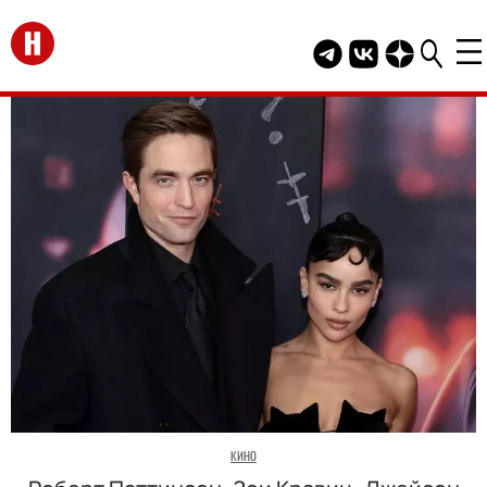
Перейти на главную
Telegram канал HEL
Группа HELLO В
Канал HELLO
КИНО