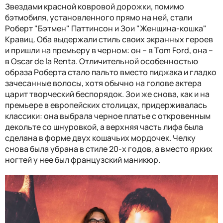
Звездами красной ковровой дорожки, помимо
бэтмобиля, установленного прямо на ней, стали
Роберт "Бэтмен" Паттинсон и Зои "Женщина-кошка"
Кравиц. Оба выдержали стиль своих экранных героев
и пришли на премьеру в черном: он – в Tom Ford, она –
в Oscar de la Renta. Отличительной особенностью
образа Роберта стало пальто вместо пиджака и гладко
зачесанные волосы, хотя обычно на голове актера
царит творческий беспорядок. Зои же снова, как и на
премьере в европейских столицах, придерживалась
классики: она выбрала черное платье с откровенным
декольте со шнуровкой, а верхняя часть лифа была
сделана в форме двух кошачьих мордочек. Челку
снова была убрана в стиле 20-х годов, а вместо ярких
ногтей у нее был французский маникюр.