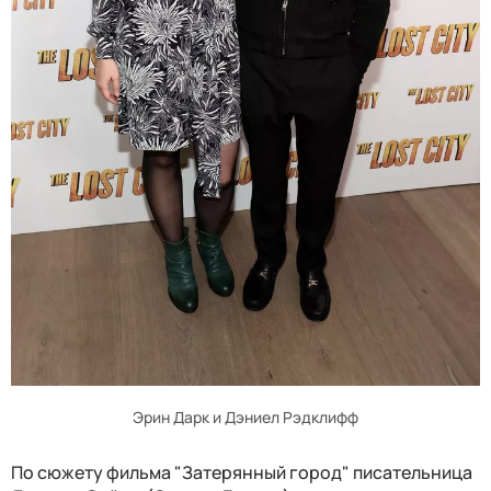
Эрин Дарк и Дэниел Рэдклифф
По сюжету фильма "Затерянный город" писательница