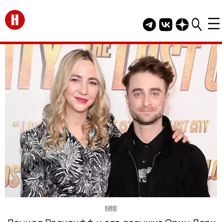
Перейти на главную
Telegram канал HEL
Группа HELLO В
Канал HELLO
КИНО