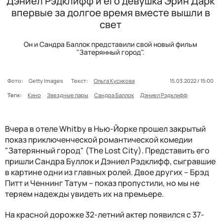
Дэниел Рэдклифф и его девушка Эрин Дарк
впервые за долгое время вместе вышли в
свет
Он и Сандра Баллок представили свой новый фильм
"Затерянный город".
Фото:
Getty Images
Текст:
Ольга Кусикова
15.03.2022 / 15:00
Теги:
Кино
Звездные пары
Сандра Баллок
Дэниел Рэдклифф
Вчера в отеле Whitby в Нью-Йорке прошел закрытый
показ приключенческой романтической комедии
"Затерянный город" (The Lost City). Представить его
пришли Сандра Буллок и Дэниел Рэдклифф, сыгравшие
в картине одни из главных ролей. Двое других – Брэд
Питт и Ченнинг Татум – показ пропустили, но мы не
теряем надежды увидеть их на премьере.
На красной дорожке 32-летний актер появился с 37-