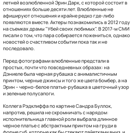
летней возлюбленной Эрин Дарк, с которой состоит в
отношениях больше десяти лет. Влюбленные не
афишируют отношения и крайне редко где-либо
появляются вместе. Актеры познакомились в 2012 году
на съемках драмы "Убей своих любимых". В 2017-м СМИ
писали о том, что пара собирается пожениться, однако
новостей о счастливом событии пока так и не
последовало.
Перед фотографами влюбленные предстали в
простых, почти что повседневных образах: на
Дэниеле была черная рубашка с анималистичным
принтом, черные джинсы и того же цвета бомбер, а на
Эрин – черно-белое платье-рубашка в цветочный узор
и зеленые полусапоги.
Коллега Рэдклиффа по картине Сандра Буллок,
напротив, решила не скромничать с нарядом:
исполнительница главной роли выбрала длинное
черное платье с абстрактным принтом на груди в
форме губ, которые как бы стекают пайетками вниз, и