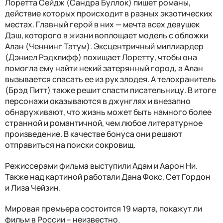
Лоретта Сейдж (Сандра Буллок) пишет романы,
действие которых происходит в разных экзотических
местах. Главный герой в них — мечта всех девушек
Дэш, которого в жизни воплощает модель с обложки
Алан (Ченнинг Татум). Эксцентричный миллиардер
(Дэниел Рэдклифф) похищает Лоретту, чтобы она
помогла ему найти некий затерянный город, а Алан
вызывается спасать ее из рук злодея. А телохранитель
(Брэд Питт) также решит спасти писательницу. В итоге
персонажи оказываются в джунглях и внезапно
обнаруживают, что жизнь может быть намного более
странной и романтичной, чем любое литературное
произведение. В качестве бонуса они решают
отправиться на поиски сокровищ.
Режиссерами фильма выступили Адам и Аарон Ни.
Также над картиной работали Дана Фокс, Сет Гордон
и Лиза Чейзин.
Мировая премьера состоится 19 марта, покажут ли
фильм в России – неизвестно.