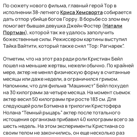
По сюжету нового фильма, главный герой Тор в
исполнении 38-летнего
Криса Хемсворта
собирается
дать отпор убийце богов Горру. В борьбе со злом ему
помогает бывшая девушка Джейн Фостер (
Натали
Портман
), которой так же удалось заполучить
божественные силы. Режиссером картины выступил
Тайка Вайтити, который также снял “Тор: Рагнарек”.
Отметим, что на этот раз ради роли Кристиан Бейл
пошел на меньшие жертвы, нежели обычно. По крайней
мере, актер не менял физическую форму в считанные
месяцы или даже недели, а ограничился гримом.
Напомним, что для фильма “Машинист” Бейл похудел
на 30 килограмм за четыре месяца. На момент съемок
актер весил 50 килограмм при росте 183 см. Для
следующей роли Бэтмена в трилогии Кристофера
Нолана “Темный рыцарь” актер после тотального
истощения организма прибавил 40 килограмм всего за
шесть недель. На этом эксперименты Кристиана со
своим телом не закончились, он еще несколько раз