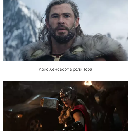
Крис Хемсворт в роли Тора