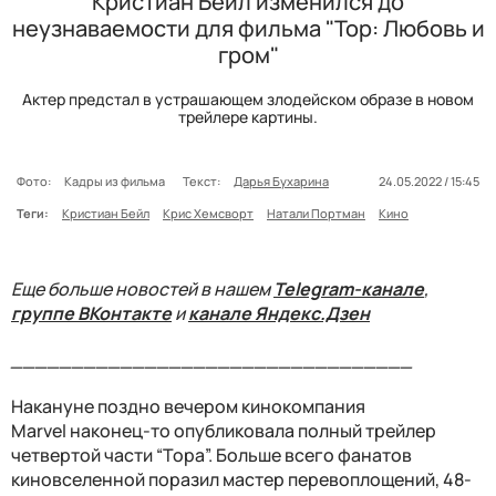
Кристиан Бейл изменился до
неузнаваемости для фильма "Тор: Любовь и
гром"
Актер предстал в устрашающем злодейском образе в новом
трейлере картины.
Фото:
Кадры из фильма
Текст:
Дарья Бухарина
24.05.2022 / 15:45
Теги:
Кристиан Бейл
Крис Хемсворт
Натали Портман
Кино
Еще больше новостей в нашем
Telegram-канале
,
группе ВКонтакте
и
канале Яндекс.Дзен
_________________________________
Накануне поздно вечером кинокомпания
Marvel наконец-то опубликовала полный трейлер
четвертой части “Тора”. Больше всего фанатов
киновселенной поразил мастер перевоплощений, 48-