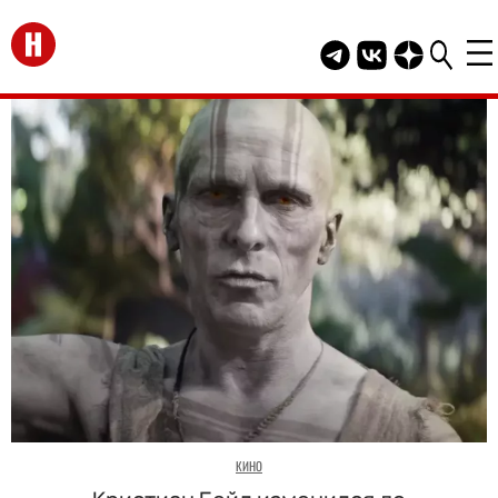
Перейти на главную
Telegram канал HEL
Группа HELLO В
Канал HELLO
КИНО