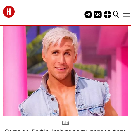
Перейти на главную
Telegram канал HEL
Группа HELLO В
Канал HELLO
КИНО