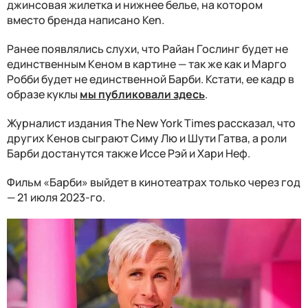
джинсовая жилетка и нижнее белье, на котором
вместо бренда написано Ken.
Ранее появлялись слухи, что Райан Гослинг будет не
единственным Кеном в картине — так же как и Марго
Робби будет не единственной Барби. Кстати, ее кадр в
образе куклы
мы публиковали здесь
.
Журналист издания The New York Times рассказал, что
других Кенов сыграют Симу Лю и Шути Гатва, а роли
Барби достанутся также Иссе Рэй и Хари Неф.
Фильм «Барби» выйдет в кинотеатрах только через год
— 21 июля 2023-го.