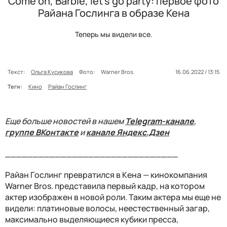
Come on, Barbie, let’s go party: первое фото
Райана Гослинга в образе Кена
Теперь мы видели все.
Текст:
Ольга Кусикова
Фото:
Warner Bros.
16.06.2022 / 13:15
Теги:
Кино
Райан Гослинг
Еще больше новостей в нашем
Telegram-канале
,
группе ВКонтакте
и
канале Яндекс.Дзен
_______________________________
Райан Гослинг превратился в Кена — кинокомпания
Warner Bros. представила первый кадр, на котором
актер изображен в новой роли. Таким актера мы еще не
видели: платиновые волосы, неестественный загар,
максимально выделяющиеся кубики пресса,