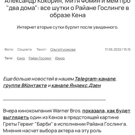
Александр Кокорин, Митя Фомин и мем про
"два дома": все шутки о Райане Гослинге в
образе Кена
Интернет вторые сутки бурлит после увиденного.
Фото:
Соцсети
Текст:
Ольга Кусикова
17.06.2022 / 15:15
Теги:
Кино
Райан Гослинг
Юмор
Еще больше новостей в нашем
Telegram-канале
,
группе ВКонтакте
и
канале Яндекс.Дзен
_______________________________
Вчера к
инокомпания Warner Bros.
показала, как будет
выглядеть
один из Кенов в предстоящей картине
Греты Гервиг "Барби" в исполнении Райана Гослинга.
Мнения насчет выбора актера на эту роль