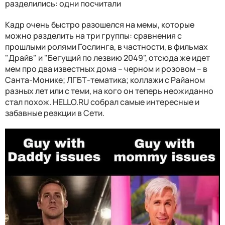
разделились: одни посчитали
Кадр очень быстро разошелся на мемы, которые
можно разделить на три группы: сравнения с
прошлыми ролями Гослинга, в частности, в фильмах
"Драйв" и "Бегущий по лезвию 2049", отсюда же идет
мем про два известных дома – черном и розовом – в
Санта-Монике; ЛГБТ-тематика; коллажи с Райаном
разных лет или с теми, на кого он теперь неожиданно
стал похож. HELLO.RU собрал самые интересные и
забавные реакции в Сети.