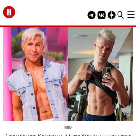
Перейти на главную
Telegram канал HEL
Группа HELLO В
Канал HELLO
КИНО