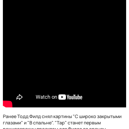
Ранее Тодд Филд снял картины "С широко закрытыми
глазами" и "В спальне". "Тар" станет первым
режиссерским проектом для Филда со времен