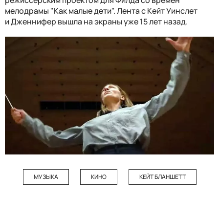
мелодрамы "Как малые дети". Лента с Кейт Уинслет
и Дженнифер вышла на экраны уже 15 лет назад.
МУЗЫКА
КИНО
КЕЙТ БЛАНШЕТТ