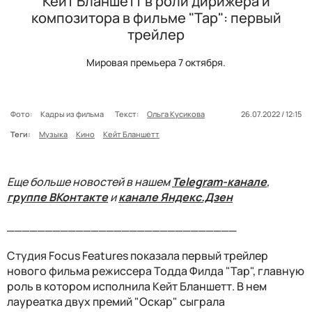
Кейт Бланшетт в роли дирижера и
композитора в фильме "Тар": первый
трейлер
Мировая премьера 7 октября.
Фото:
Кадры из фильма
Текст:
Ольга Кусикова
26.07.2022 / 12:15
Теги:
Музыка
Кино
Кейт Бланшетт
Еще больше новостей в нашем
Telegram-канале
,
группе ВКонтакте
и
канале Яндекс.Дзен
______________________________
Студия Focus Features показала первый трейлер
нового фильма режиссера Тодда Филда "Тар", главную
роль в котором исполнила Кейт Бланшетт. В нем
лауреатка двух премий "Оскар" сыграла