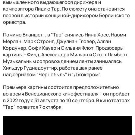
вымышленного выдающегося дирижера и
композитора Лидию Тар. По сюжету она становится
первой в истории женщиной-дирижером Берлинского
оркестра.
Помимо Бланшетт, в "Тар" снялись Нина Хосс, Наоми
Мерлан, Марк Стронг, Джулиан Гловер, Аллан
Кордунер, Софи Кауер и Сильвия Флот. Продюсеры
картины – Филд, Александра Милчан и Скотт Ламберт.
Музыкальным сопровождением ленты занималась
Хильдур Гуднадоуттир, работавшая ранее
над сериалом "Чернобыль" и "Джокером".
Премьера картины состоится предположительно
во время Венецианского кинофестиваля – он пройдет
в 2022 году с 31 августа по 10 сентября. В кинотеатрах
"Тар" появится 7 октября.