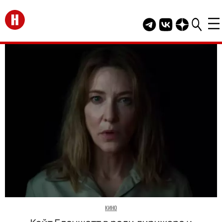
Перейти на главную
Telegram канал HEL
Группа HELLO В
Канал HELLO
КИНО