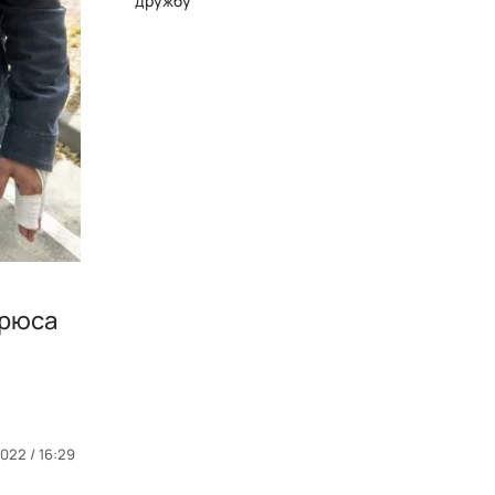
дружбу
арюса
022 / 16:29