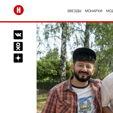
Перейти на главную
ЗВЕЗДЫ
МОНАРХИ
МО
Поделиться Вконтакте
Поделиться в Одноклассниках
Подписаться на нас в Дзен