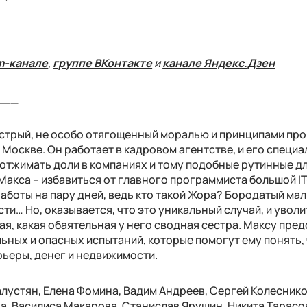
m-канале
,
группе ВКонтакте
и
канале Яндекс.Дзен
___
стрый, не особо отягощенный моралью и принципами про
Москве. Он работает в кадровом агентстве, и его специа
отжимать доли в компаниях и тому подобные рутинные д
акса – избавиться от главного программиста большой IT
работы на пару дней, ведь кто такой Жора? Бородатый ма
ти… Но, оказывается, что это уникальный случай, и увол
я, какая обаятельная у него сводная сестра. Максу пред
ьных и опасных испытаний, которые помогут ему понять, 
арьеры, денег и недвижимости.
алустян, Елена Фомина, Вадим Андреев, Сергей Колеснико
а, Василиса Макарова, Станислав Ярушин, Никита Тарасо