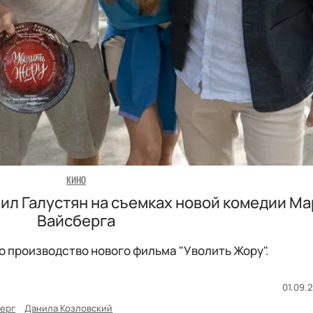
КИНО
ил Галустян на съемках новой комедии М
Вайсберга
о производство нового фильма "Уволить Жору".
01.09.2
ерг
Данила Козловский