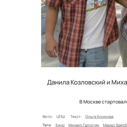
Данила Козловский и Миха
В Москве стартовал
Фото:
ЦПШ
Текст:
Ольга Кусикова
Теги:
Кино
Михаил Галустян
Марюс Вайсб