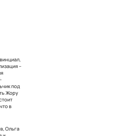
винциал,
лизация –
ля
-
льчик под
ить Жору
стоит
что в
в, Ольга
в и