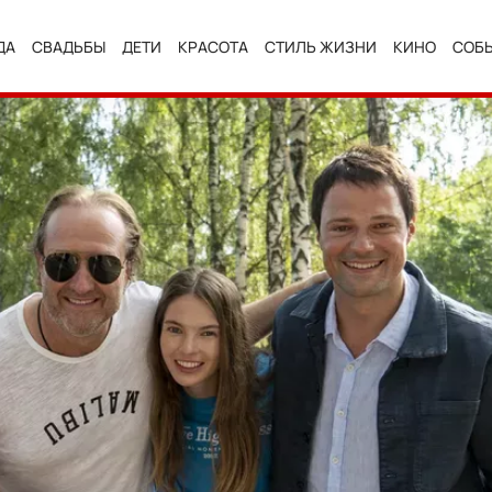
ДА
СВАДЬБЫ
ДЕТИ
КРАСОТА
СТИЛЬ ЖИЗНИ
КИНО
СОБ