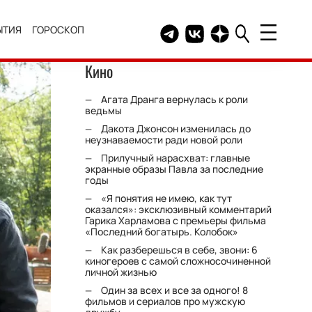
ЫТИЯ
ГОРОСКОП
Telegram канал HELLO
Группа HELLO Вконтакт
Канал HELLO в Дзе
Кино
Агата Дранга вернулась к роли
ведьмы
Дакота Джонсон изменилась до
неузнаваемости ради новой роли
Прилучный нарасхват: главные
экранные образы Павла за последние
годы
«Я понятия не имею, как тут
оказался»: эксклюзивный комментарий
Гарика Харламова с премьеры фильма
«Последний богатырь. Колобок»
Как разберешься в себе, звони: 6
киногероев с самой сложносочиненной
личной жизнью
Один за всех и все за одного! 8
фильмов и сериалов про мужскую