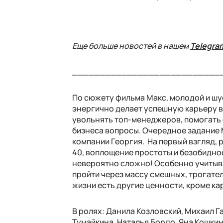
Еще больше новостей в нашем
Telegra
___________________________
По сюжету фильма Макс, молодой и шу
энергично делает успешную карьеру в 
увольнять топ-менеджеров, помогать 
бизнеса вопросы. Очередное задание М
компании Георгия. На первый взгляд, 
40, воплощение простоты и безобиднос
невероятно сложно! Особенно учитыва
пройти через массу смешных, трогател
жизни есть другие ценности, кроме к
В ролях: Данила Козловский, Михаил Г
Тумайкина, Наталья Бордо, Яна Кошкин