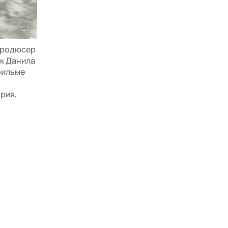
 продюсер
ак Данила
фильме
рия,