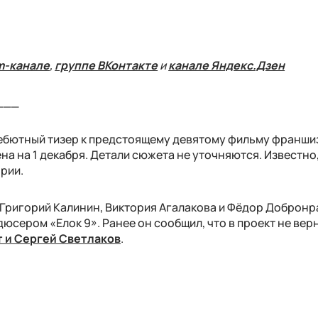
m-канале
,
группе ВКонтакте
и
канале Яндекс.Дзен
___
ебютный тизер к предстоящему девятому фильму франшиз
 на 1 декабря. Детали сюжета не уточняются. Известно,
ории.
 Григорий Калинин, Виктория Агалакова и Фёдор Добронр
юсером «Елок 9». Ранее он сообщил, что в проект не вер
т и Сергей Светлаков
.