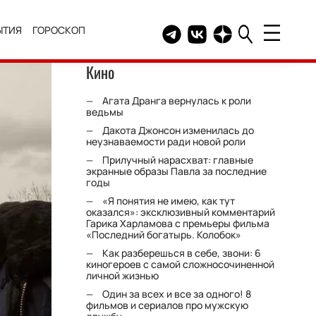
ЫТИЯ
ГОРОСКОП
Telegram канал HELLO
Группа HELLO Вконтакт
Канал HELLO в Дзе
Кино
Агата Дранга вернулась к роли
ведьмы
Дакота Джонсон изменилась до
неузнаваемости ради новой роли
Прилучный нарасхват: главные
экранные образы Павла за последние
годы
«Я понятия не имею, как тут
оказался»: эксклюзивный комментарий
Гарика Харламова с премьеры фильма
«Последний богатырь. Колобок»
Как разберешься в себе, звони: 6
киногероев с самой сложносочиненной
личной жизнью
Один за всех и все за одного! 8
фильмов и сериалов про мужскую