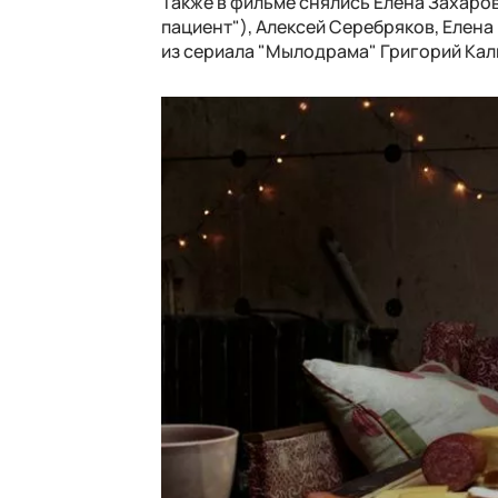
Также в фильме снялись Елена Захаров
пациент"), Алексей Серебряков, Елен
из сериала "Мылодрама" Григорий Кал