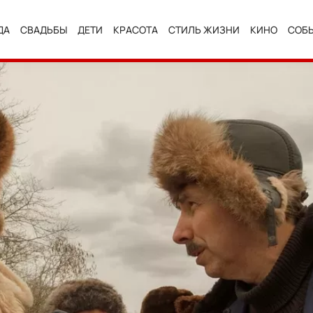
ДА
СВАДЬБЫ
ДЕТИ
КРАСОТА
СТИЛЬ ЖИЗНИ
КИНО
СОБ