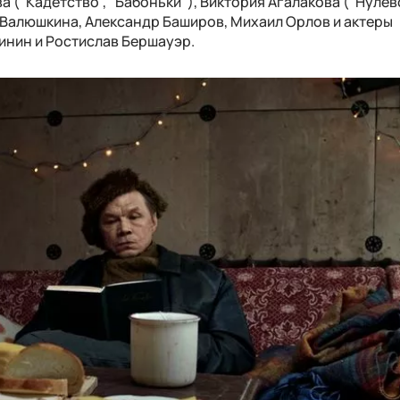
а ("Кадетство", "Бабоньки"), Виктория Агалакова ("Нулев
а Валюшкина, Александр Баширов, Михаил Орлов и актеры
инин и Ростислав Бершауэр.