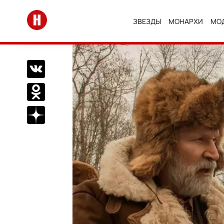
Перейти на главную
ЗВЕЗДЫ
МОНАРХИ
МО
Поделиться Вконтакте
Поделиться в Одноклассниках
Подписаться на нас в Дзен