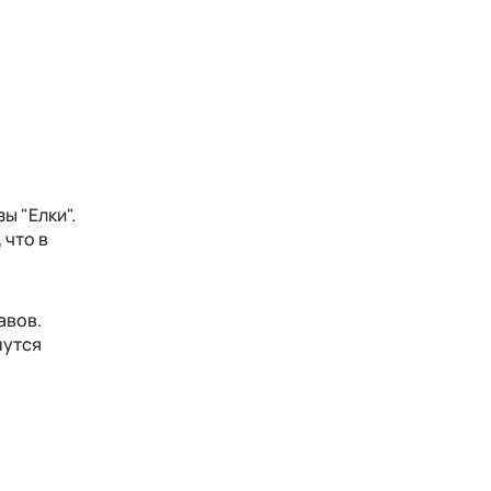
ы "Елки".
 что в
авов.
нутся