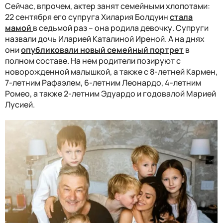
Сейчас, впрочем, актер занят семейными хлопотами:
22 сентября его супруга Хилария Болдуин
стала
мамой
в седьмой раз – она родила девочку. Супруги
назвали дочь Иларией Каталиной Иреной. А на днях
они
опубликовали новый семейный портрет
в
полном составе. На нем родители позируют с
новорожденной малышкой, а также с 8-летней Кармен,
7-летним Рафаэлем, 6-летним Леонардо, 4-летним
Ромео, а также 2-летним Эдуардо и годовалой Марией
Лусией.