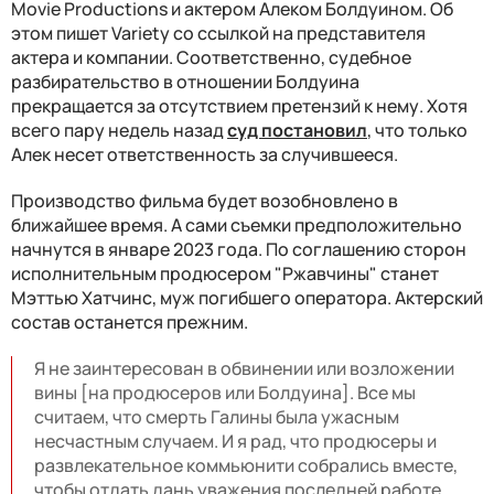
Movie Productions и актером Алеком Болдуином. Об
этом пишет Variety со ссылкой на представителя
актера и компании. Соответственно, судебное
разбирательство в отношении Болдуина
прекращается за отсутствием претензий к нему. Хотя
всего пару недель назад
суд постановил
, что только
Алек несет ответственность за случившееся.
Производство фильма будет возобновлено в
ближайшее время. А сами съемки предположительно
начнутся в январе 2023 года. По соглашению сторон
исполнительным продюсером "Ржавчины" станет
Мэттью Хатчинс, муж погибшего оператора. Актерский
состав останется прежним.
Я не заинтересован в обвинении или возложении
вины [на продюсеров или Болдуина]. Все мы
считаем, что смерть Галины была ужасным
несчастным случаем. И я рад, что продюсеры и
развлекательное коммьюнити собрались вместе,
чтобы отдать дань уважения последней работе