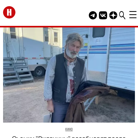
Перейти на главную
Telegram канал HEL
Группа HELLO В
Канал HELLO
КИНО