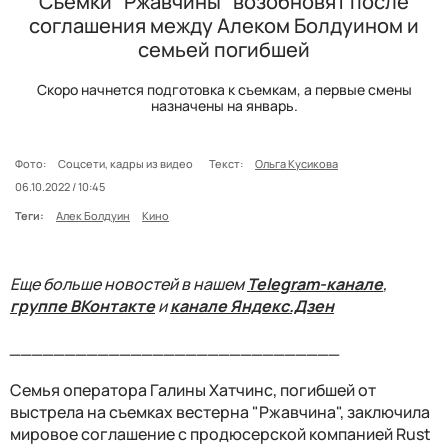
Съемки "Ржавчины" возобновят после
соглашения между Алеком Болдуином и
семьей погибшей
Скоро начнется подготовка к съемкам, а первые смены
назначены на январь.
Фото:
Соцсети, кадры из видео
Текст:
Ольга Кусикова
06.10.2022 / 10:45
Теги:
Алек Болдуин
Кино
Еще больше новостей в нашем
Telegram-канале
,
группе ВКонтакте
и
канале Яндекс.Дзен
______________________________
Семья оператора Галины Хатчинс, погибшей от
выстрела на съемках вестерна "Ржавчина", заключила
мировое соглашение с продюсерской компанией Rust