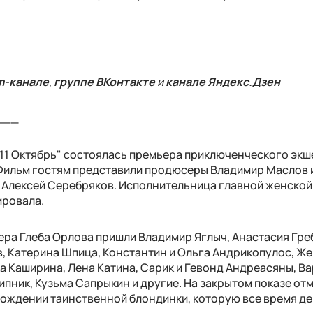
m-канале
,
группе ВКонтакте
и
канале Яндекс.Дзен
___
 11 Октябрь" состоялась премьера приключенческого экш
 Фильм гостям представили продюсеры Владимир Маслов 
 Алексей Серебряков. Исполнительница главной женской
ировала.
ера Глеба Орлова пришли Владимир Яглыч, Анастасия Гре
 Катерина Шпица, Константин и Ольга Андрикопулос, Ж
а Каширина, Лена Катина, Сарик и Гевонд Андреасяны, В
пник, Кузьма Сапрыкин и другие. На закрытом показе отм
овождении таинственной блондинки, которую все время д