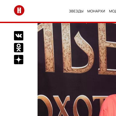
Перейти на главную
ЗВЕЗДЫ
МОНАРХИ
МО
Поделиться Вконтакте
Поделиться в Одноклассниках
Подписаться на нас в Дзен