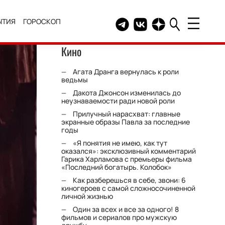
ЫТИЯ
ГОРОСКОП
Telegram канал HELLO
Группа HELLO Вконтакт
Канал HELLO в Дзе
Кино
Агата Дранга вернулась к роли
ведьмы
Дакота Джонсон изменилась до
неузнаваемости ради новой роли
Прилучный нарасхват: главные
экранные образы Павла за последние
годы
«Я понятия не имею, как тут
оказался»: эксклюзивный комментарий
Гарика Харламова с премьеры фильма
«Последний богатырь. Колобок»
Как разберешься в себе, звони: 6
киногероев с самой сложносочиненной
личной жизнью
Один за всех и все за одного! 8
фильмов и сериалов про мужскую