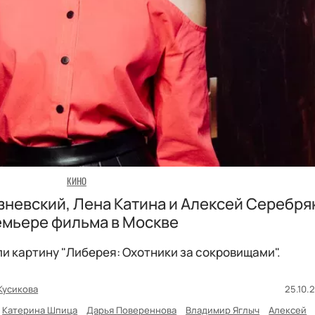
КИНО
невский, Лена Катина и Алексей Серебря
емьере фильма в Москве
и картину "Либерея: Охотники за сокровищами".
Кусикова
25.10.2
Катерина Шпица
Дарья Повереннова
Владимир Яглыч
Алексей