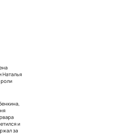
ена
и Наталья
 роли
бенкина,
еня
арвара
етился и
ержал за