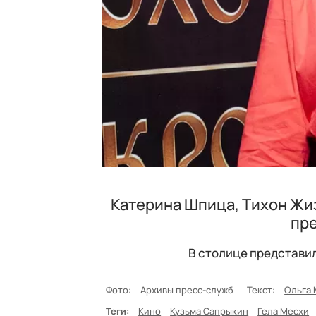
Катерина Шпица, Тихон Жиз
пр
В столице представил
Фото:
Архивы пресс-служб
Текст:
Ольга 
Теги:
Кино
Кузьма Сапрыкин
Гела Месхи