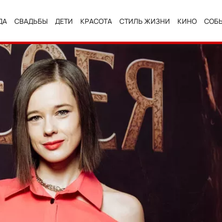
ДА
СВАДЬБЫ
ДЕТИ
КРАСОТА
СТИЛЬ ЖИЗНИ
КИНО
СОБ