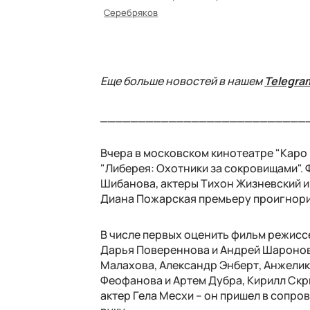
Серебряков
Еще больше новостей в нашем
Telegra
___________________________
Вчера в московском кинотеатре "Каро
"Либерея: Охотники за сокровищами".
Шибанова, актеры Тихон Жизневский и
Диана Пожарская премьеру проигнор
В числе первых оценить фильм режисс
Дарья Повереннова и Андрей Шаронов,
Малахова, Александр Энберт, Анжелик
Феофанова и Артем Дубра, Кирилл Скри
актер Гела Месхи – он пришел в сопр