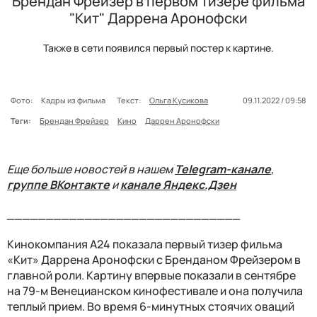
Брендан Фрейзер в первом тизере фильма
"Кит" Даррена Аронофски
Также в сети появился первый постер к картине.
Фото:
Кадры из фильма
Текст:
Ольга Кусикова
09.11.2022 / 09:58
Теги:
Брендан Фрейзер
Кино
Даррен Аронофски
Еще больше новостей в нашем
Telegram-канале
,
группе ВКонтакте
и
канале Яндекс.Дзен
______________________________
Кинокомпания A24 показала первый тизер фильма
«Кит» Даррена Аронофски с Бренданом Фрейзером в
главной роли. Картину впервые показали в сентябре
на 79-м Венецианском кинофестивале и она получила
теплый прием. Во время 6-минутных стоячих оваций