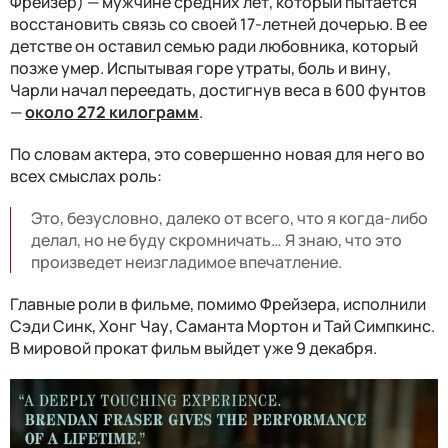
Фрейзер) — мужчине средних лет, который пытается
восстановить связь со своей 17-летней дочерью. В ее
детстве он оставил семью ради любовника, который
позже умер. Испытывая горе утраты, боль и вину,
Чарли начал переедать, достигнув веса в 600 фунтов
—
около 272 килограмм
.
По словам актера, это совершенно новая для него во
всех смыслах роль:
Это, безусловно, далеко от всего, что я когда-либо
делал, но не буду скромничать… Я знаю, что это
произведет неизгладимое впечатление.
Главные роли в фильме, помимо Фрейзера, исполнили
Сэди Синк, Хонг Чау, Саманта Мортон и Тай Симпкинс.
В мировой прокат фильм выйдет уже 9 декабря.