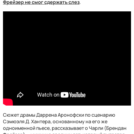
Фрейзер не смог сдержать слез
.
Сюжет драмы Даррена Аронофски по сценарию
Сэмюэля Д. Хантера, основанному на его же
одноименной пьесе, рассказывает о Чарли (Брендан