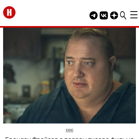
Перейти на главную
Telegram канал HEL
Группа HELLO В
Канал HELLO
КИНО