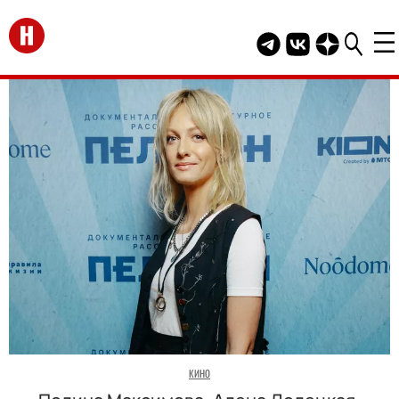
Перейти на главную
Telegram канал HEL
Группа HELLO В
Канал HELLO
КИНО