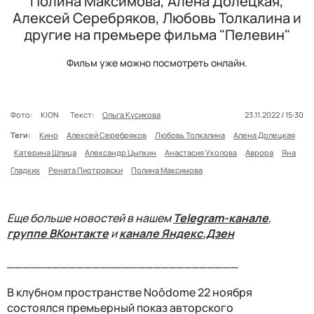
Полина Максимова, Алена Долецкая,
Алексей Серебряков, Любовь Толкалина и
другие на премьере фильма "Пелевин"
Фильм уже можно посмотреть онлайн.
Фото:
KION
Текст:
Ольга Кусикова
23.11.2022 / 15:30
Теги:
Кино
Алексей Серебряков
Любовь Толкалина
Алена Долецкая
Катерина Шпица
Александр Цыпкин
Анастасия Уколова
Аврора
Яна
Гладких
Рената Пиотровски
Полина Максимова
Еще больше новостей в нашем
Telegram-канале
,
группе ВКонтакте
и
канале Яндекс.Дзен
______________________________
В клубном пространстве Noôdome 22 ноября
состоялся премьерный показ авторского