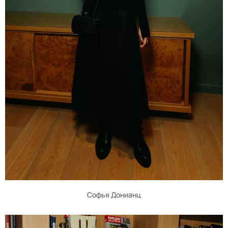
Софья Донианц