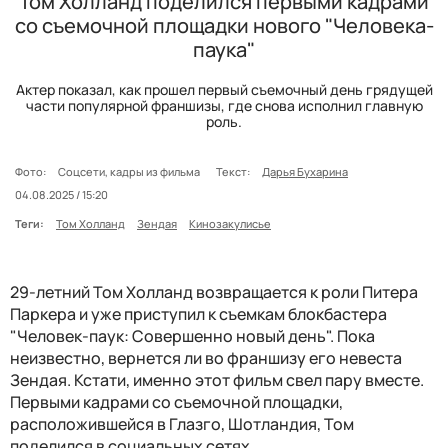
Том Холланд поделился первыми кадрами
со съемочной площадки нового "Человека-
паука"
Актер показал, как прошел первый съемочный день грядущей
части популярной франшизы, где снова исполнил главную
роль.
Фото:
Соцсети, кадры из фильма
Текст:
Дарья Бухарина
04.08.2025 / 15:20
Теги:
Том Холланд
Зендая
Кинозакулисье
29-летний Том Холланд возвращается к роли Питера
Паркера и уже приступил к съемкам блокбастера
"Человек-паук: Совершенно новый день". Пока
неизвестно, вернется ли во франшизу его невеста
Зендая. Кстати, именно этот фильм свел пару вместе.
Первыми кадрами со съемочной площадки,
расположившейся в Глазго, Шотландия, Том
поделился в социальных сетях.