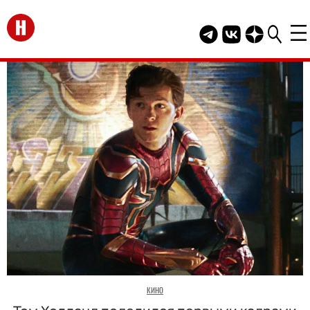
Перейти на главную
Telegram канал HEL
Группа HELLO В
Канал HELLO
КИНО