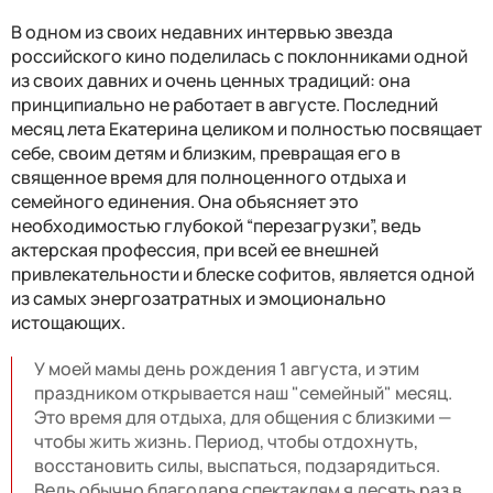
В одном из своих недавних интервью звезда
российского кино поделилась с поклонниками одной
из своих давних и очень ценных традиций: она
принципиально не работает в августе. Последний
месяц лета Екатерина целиком и полностью посвящает
себе, своим детям и близким, превращая его в
священное время для полноценного отдыха и
семейного единения. Она объясняет это
необходимостью глубокой “перезагрузки”, ведь
актерская профессия, при всей ее внешней
привлекательности и блеске софитов, является одной
из самых энергозатратных и эмоционально
истощающих.
У моей мамы день рождения 1 августа, и этим
праздником открывается наш "семейный" месяц.
Это время для отдыха, для общения с близкими —
чтобы жить жизнь. Период, чтобы отдохнуть,
восстановить силы, выспаться, подзарядиться.
Ведь обычно благодаря спектаклям я десять раз в