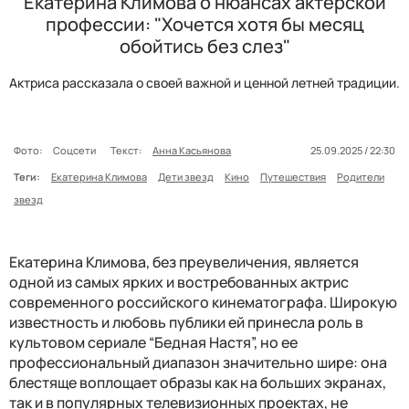
Екатерина Климова о нюансах актерской
профессии: "Хочется хотя бы месяц
обойтись без слез"
Актриса рассказала о своей важной и ценной летней традиции.
Фото:
Соцсети
Текст:
Анна Касьянова
25.09.2025 / 22:30
Теги:
Екатерина Климова
Дети звезд
Кино
Путешествия
Родители
звезд
Екатерина Климова, без преувеличения, является
одной из самых ярких и востребованных актрис
современного российского кинематографа. Широкую
известность и любовь публики ей принесла роль в
культовом сериале “Бедная Настя”, но ее
профессиональный диапазон значительно шире: она
блестяще воплощает образы как на больших экранах,
так и в популярных телевизионных проектах, не