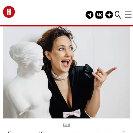
Перейти на главную
Telegram канал HEL
Группа HELLO В
Канал HELLO
КИНО