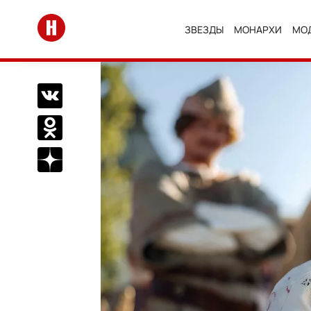
Перейти на главную
ЗВЕЗДЫ
МОНАРХИ
МО
Поделиться Вконтакте
Поделиться в Одноклассниках
Подписаться на нас в Дзен