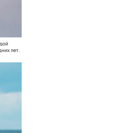
ждой
них лет.