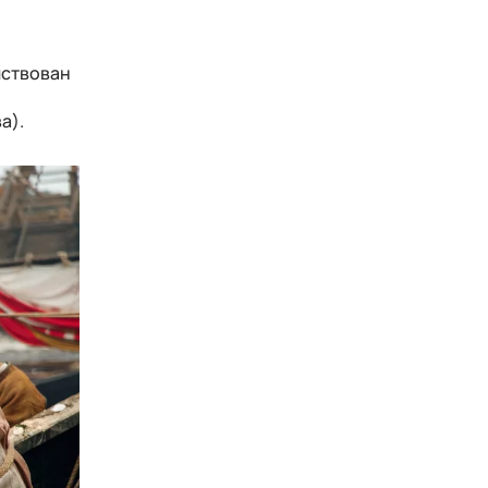
йствован
а).