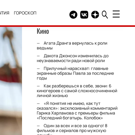
ЫТИЯ
ГОРОСКОП
Telegram канал HELLO
Группа HELLO Вконтакт
Канал HELLO в Дзе
Кино
Агата Дранга вернулась к роли
ведьмы
Дакота Джонсон изменилась до
неузнаваемости ради новой роли
Прилучный нарасхват: главные
экранные образы Павла за последние
годы
Как разберешься в себе, звони: 6
киногероев с самой сложносочиненной
личной жизнью
«Я понятия не имею, как тут
оказался»: эксклюзивный комментарий
Гарика Харламова с премьеры фильма
«Последний богатырь. Колобок»
Один за всех и все за одного! 8
фильмов и сериалов про мужскую