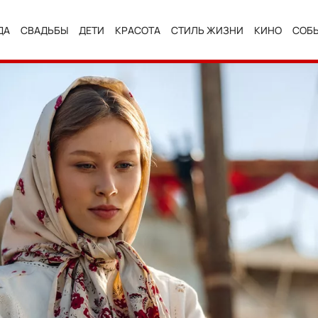
ДА
СВАДЬБЫ
ДЕТИ
КРАСОТА
СТИЛЬ ЖИЗНИ
КИНО
СОБ