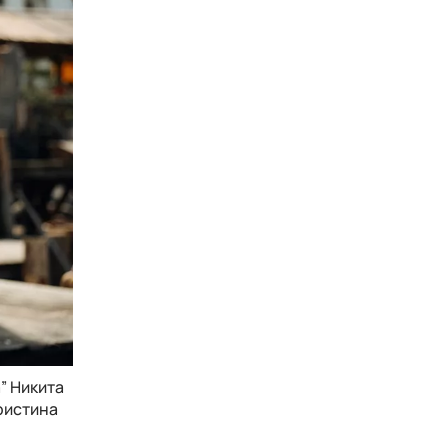
” Никита
ристина