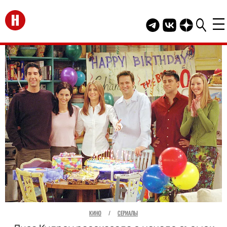
Перейти на главную
Telegram канал HEL
Группа HELLO В
Канал HELLO
КИНО
/
СЕРИАЛЫ