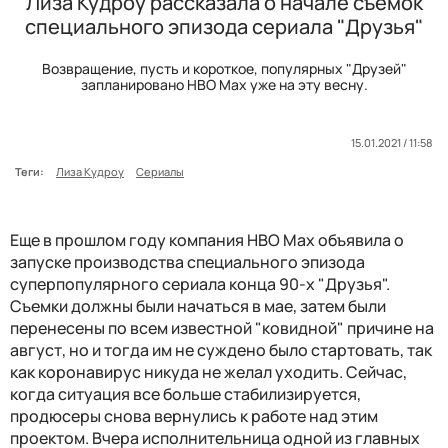
Лиза Кудроу рассказала о начале съемок
специального эпизода сериала "Друзья"
Возвращение, пусть и короткое, популярных "Друзей"
запланировано HBO Max уже на эту весну.
15.01.2021 / 11:58
Теги:
Лиза Кудроу
Сериалы
Еще в прошлом году компания HBO Max объявила о
запуске производства специального эпизода
суперпопулярного сериала конца 90-х "Друзья".
Съемки должны были начаться в мае, затем были
перенесены по всем известной "ковидной" причине на
август, но и тогда им не суждено было стартовать, так
как коронавирус никуда не желал уходить. Сейчас,
когда ситуация все больше стабилизируется,
продюсеры снова вернулись к работе над этим
проектом. Вчера исполнительница одной из главных