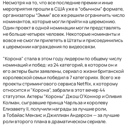
Несмотря на то, что все последние премии и иные
мероприятия прошли в США уже в “обычном” формате,
организаторы “Эмми” все же решили ограничить число
номинантов, которые могли прийти на церемонию.
Один проект в одной номинации могли представлять
не больше четырех человек. Некоторые номинанты и
вовсе не смогли прилететь в Штаты и присоединились
к церемонии награждения по видеосвязи.
"Корона" стала в этом году лидером по общему числу
номинаций и побед: из 24 категорий, в котором он и
его актеры были заявлены, сериал о жизни британской
королевской семьи победил в 7 категориях. Всего же
проекты стримингового сервиса Netflix, к которому
относится и "Корона", забрали в этот вечер 44
статуэтки. Актеры "Короны" Джош ОʼКоннор и Оливия
Колман, сыгравшие принца Чарльза и королеву
Елизавету II, получили награды за лучшие роли,
а Тобайас Мензис и Джиллиан Андерсон — за лучшие
роли второго плана в драматическом сериале.