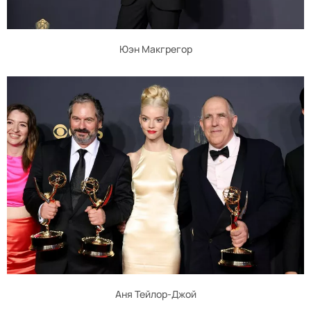
Юэн Макгрегор
Аня Тейлор-Джой