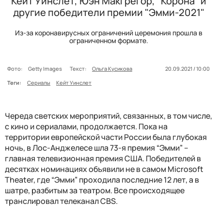
Кейт Уинслет, Юэн Макгрегор, "Корона" и
другие победители премии "Эмми-2021"
Из-за коронавирусных ограничений церемония прошла в
ограниченном формате.
Фото:
Getty Images
Текст:
Ольга Кусикова
20.09.2021 / 10:00
Теги:
Сериалы
Кейт Уинслет
Череда светских мероприятий, связанных, в том числе,
с кино и сериалами, продолжается. Пока на
территории европейской части России была глубокая
ночь, в Лос-Анджелесе шла 73-я премия “Эмми” –
главная телевизионная премия США. Победителей в
десятках номинациях объявили не в самом Microsoft
Theater, где “Эмми” проходила последние 12 лет, а в
шатре, разбитым за театром. Все происходящее
транслировал телеканал CBS.