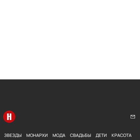
Перейти на главную
Нап
ЗВЕЗДЫ
МОНАРХИ
МОДА
СВАДЬБЫ
ДЕТИ
КРАСОТА