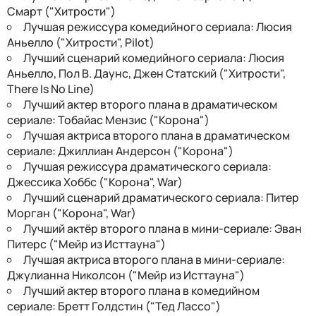
Смарт ("Хитрости")
Лучшая режиссура комедийного сериала: Люсия
Аньелло ("Хитрости", Pilot)
Лучший сценарий комедийного сериала: Люсия
Аньелло, Пол В. Даунс, Джен Статский ("Хитрости",
There Is No Line)
Лучший актер второго плана в драматическом
сериале: Тобайас Мензис ("Корона")
Лучшая актриса второго плана в драматическом
сериале: Джиллиан Андерсон ("Корона")
Лучшая режиссура драматического сериала:
Джессика Хоббс ("Корона", War)
Лучший сценарий драматического сериала: Питер
Морган ("Корона", War)
Лучший актёр второго плана в мини-сериале: Эван
Питерс ("Мейр из Исттауна")
Лучшая актриса второго плана в мини-сериале:
Джулианна Николсон ("Мейр из Исттауна")
Лучший актер второго плана в комедийном
сериале: Бретт Голдстин ("Тед Лассо")