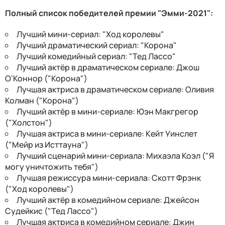
Полный список победителей премии "Эмми-2021":
Лучший мини-сериал: "Ход королевы"
Лучший драматический сериал: "Корона"
Лучший комедийный сериал: "Тед Лассо"
Лучший актёр в драматическом сериале: Джош
О’Коннор ("Корона")
Лучшая актриса в драматическом сериале: Оливия
Колман ("Корона")
Лучший актёр в мини-сериале: Юэн Макгрегор
("Холстон")
Лучшая актриса в мини-сериале: Кейт Уинслет
("Мейр из Исттауна")
Лучший сценарий мини-сериала: Михаэла Коэл ("Я
могу уничтожить тебя")
Лучшая режиссура мини-сериала: Скотт Фрэнк
("Ход королевы")
Лучший актёр в комедийном сериале: Джейсон
Судейкис ("Тед Лассо")
Лучшая актриса в комедийном сериале: Джин