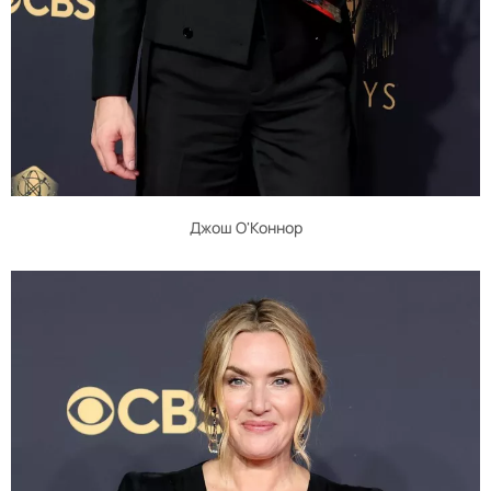
Джош О'Коннор