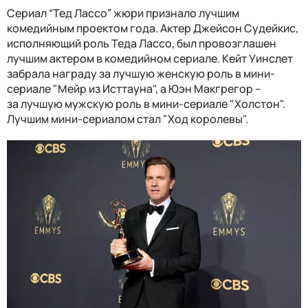
Сериал “Тед Лассо” жюри признало лучшим
комедийным проектом года. Актер Джейсон Судейкис,
исполняющий роль Теда Лассо, был провозглашен
лучшим актером в комедийном сериале. Кейт Уинслет
забрала награду за лучшую женскую роль в мини-
сериале "Мейр из Исттауна", а Юэн Макгрегор –
за лучшую мужскую роль в мини-сериале "Холстон".
Лучшим мини-сериалом стал "Ход королевы".