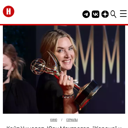
Перейти на главную
Telegram канал HEL
Группа HELLO В
Канал HELLO
КИНО
/
СЕРИАЛЫ